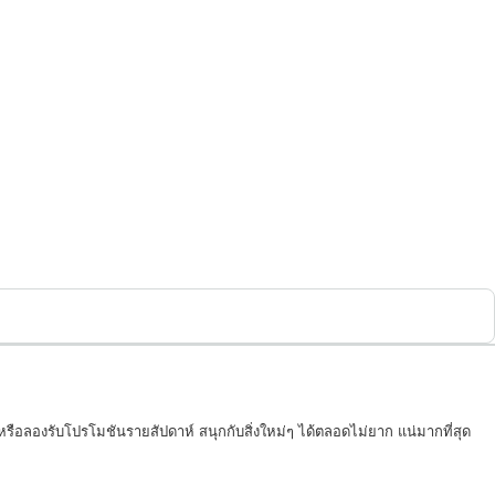
รือลองรับโปรโมชันรายสัปดาห์ สนุกกับสิ่งใหม่ๆ ได้ตลอดไม่ยาก แน่มากที่สุด