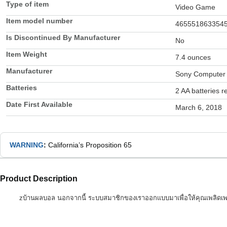
Type of item
Video Game
Item model number
465551863354
Is Discontinued By Manufacturer
No
Item Weight
7.4 ounces
Manufacturer
Sony Computer 
Batteries
2 AA batteries r
Date First Available
March 6, 2018
WARNING
:
California’s Proposition 65
Product Description
zบ้านผลบอล นอกจากนี้ ระบบสมาชิกของเราออกแบบมาเพื่อให้คุณเพลิดเพลินอ