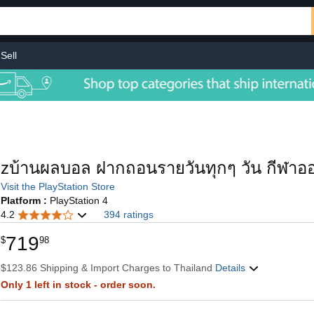
Sell
zบ้านผลบอล ฝากถอนรายวันทุกๆ วัน กีฬาอ
Visit the PlayStation Store
Platform :
PlayStation 4
4.2
394 ratings
719
$
98
$123.86 Shipping & Import Charges to Thailand
Details
Only 1 left in stock - order soon.