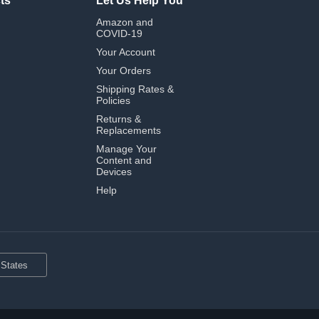
ts
Let Us Help You
Amazon and
COVID-19
Your Account
Your Orders
Shipping Rates &
Policies
Returns &
Replacements
Manage Your
Content and
Devices
Help
 States