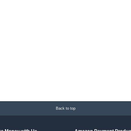
Back to top