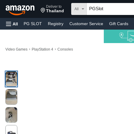
Deliver to
All
Thailand
PG SLOT
Registry
Customer Service
Gift Cards
All
›
›
Video Games
PlayStation 4
Consoles