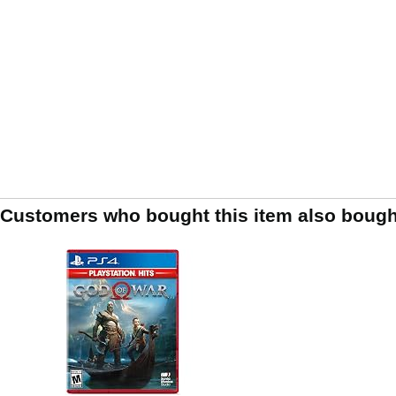
Customers who bought this item also bough