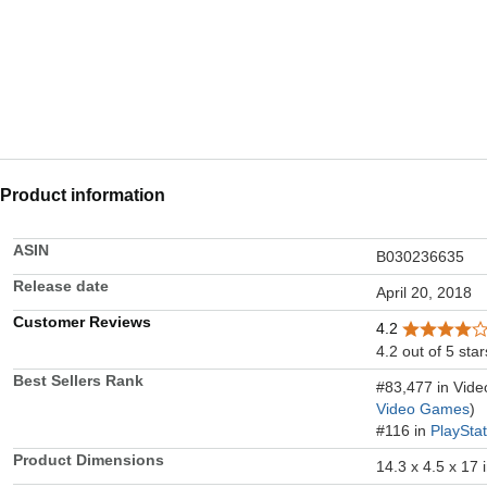
Product information
ASIN
B030236635
Release date
April 20, 2018
Customer Reviews
4.2
4.2 out of 5 star
Best Sellers Rank
#83,477 in Vid
Video Games
)
#116 in
PlaySta
Product Dimensions
14.3 x 4.5 x 17