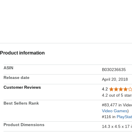
Product information
ASIN
B030236635
Release date
April 20, 2018
Customer Reviews
4.2
4.2 out of 5 star
Best Sellers Rank
#83,477 in Vid
Video Games
)
#116 in
PlaySta
Product Dimensions
14.3 x 4.5 x 17