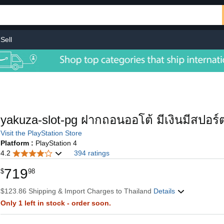
Sell
yakuza-slot-pg ฝากถอนออโต้ มีเงินมีสปอร์ต
Visit the PlayStation Store
Platform :
PlayStation 4
4.2
394 ratings
719
$
98
$123.86 Shipping & Import Charges to Thailand
Details
Only 1 left in stock - order soon.