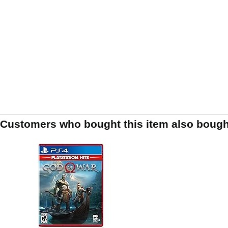
Customers who bought this item also bough