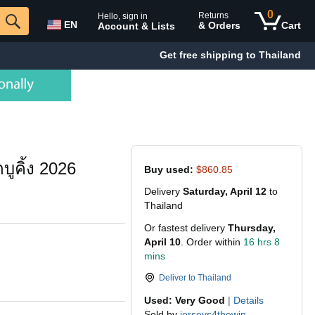
0
Returns
Hello, sign in
EN
& Orders
Cart
Account & Lists
Get free shipping to Thailand
บูคิ้ง 2026
Buy used:
$860.85
Delivery
Saturday, April 12
to
Thailand
Or fastest delivery
Thursday,
April 10
. Order within
16 hrs 8
mins
Deliver to
Thailand
Used: Very Good
|
Details
Sold by
jerseys4thewin