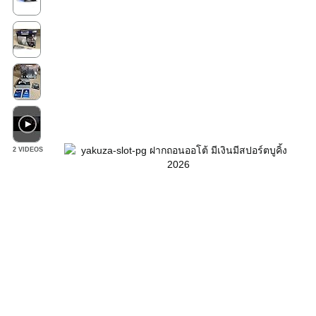
2 VIDEOS