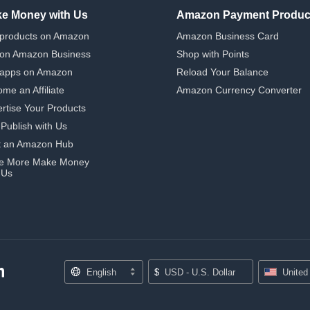
e Money with Us
Amazon Payment Produc
 products on Amazon
Amazon Business Card
 on Amazon Business
Shop with Points
 apps on Amazon
Reload Your Balance
me an Affiliate
Amazon Currency Converter
rtise Your Products
-Publish with Us
t an Amazon Hub
e More Make Money
 Us
English
$
USD - U.S. Dollar
United