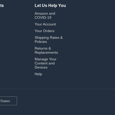
ts
Let Us Help You
Amazon and
COVID-19
Your Account
Your Orders
Shipping Rates &
Policies
Returns &
Replacements
Manage Your
Content and
Devices
Help
 States