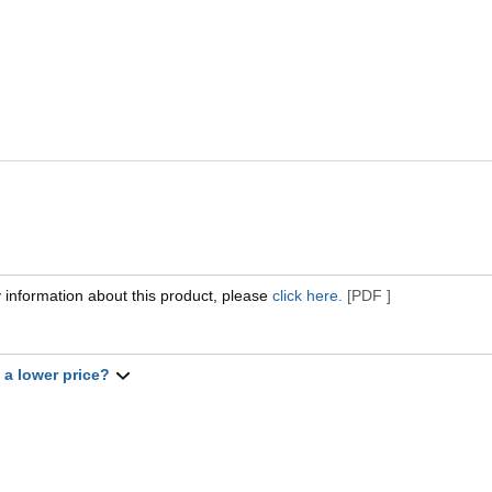
 information about this product, please
click here.
[PDF ]
t a lower price?