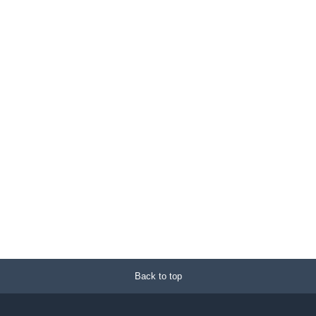
Back to top