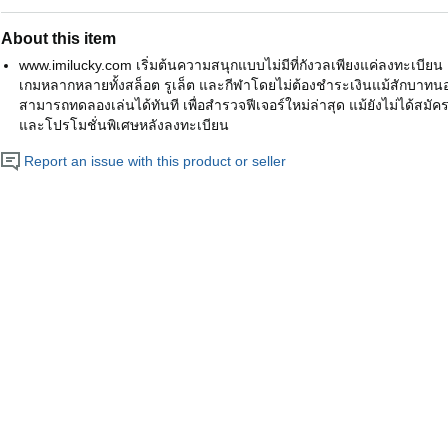
About this item
www.imilucky.com เริ่มต้นความสนุกแบบไม่มีที่กังวลเพียงแค่ลงทะเบ
เกมหลากหลายทั้งสล็อต รูเล็ต และกีฬาโดยไม่ต้องชำระเงินแม้สักบาทนอก
สามารถทดลองเล่นได้ทันที เพื่อสำรวจฟีเจอร์ใหม่ล่าสุด แม้ยังไม่ได้สม
และโปรโมชั่นพิเศษหลังลงทะเบียน
Report an issue with this product or seller