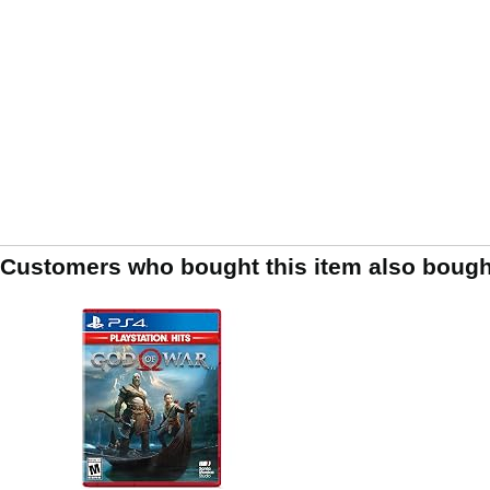
Customers who bought this item also bough