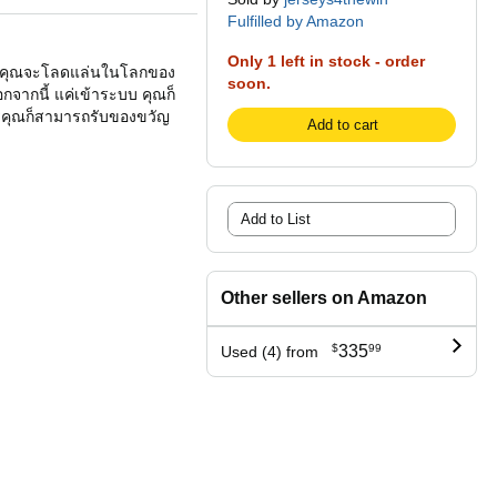
Fulfilled by Amazon
Only 1 left in stock - order
ียน คุณจะโลดแล่นในโลกของ
soon.
จากนี้ แค่เข้าระบบ คุณก็
ัครคุณก็สามารถรับของขวัญ
Add to cart
Add to List
Other sellers on Amazon
$
335
99
Used (4) from