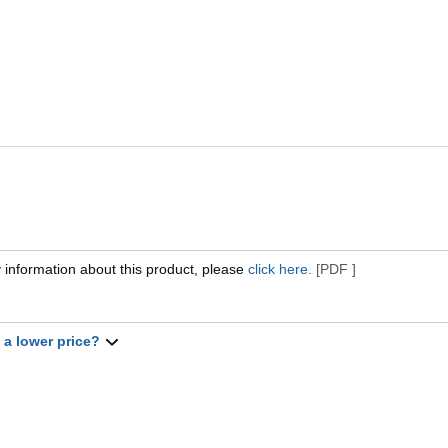
 information about this product, please
click here.
[PDF ]
t a lower price?