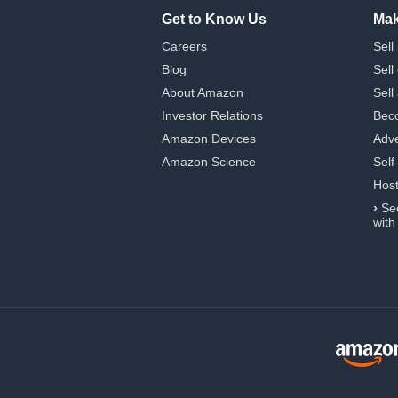
Get to Know Us
Mak
Careers
Sell
Blog
Sell
About Amazon
Sell
Investor Relations
Beco
Amazon Devices
Adve
Amazon Science
Self
Hos
›
Se
with