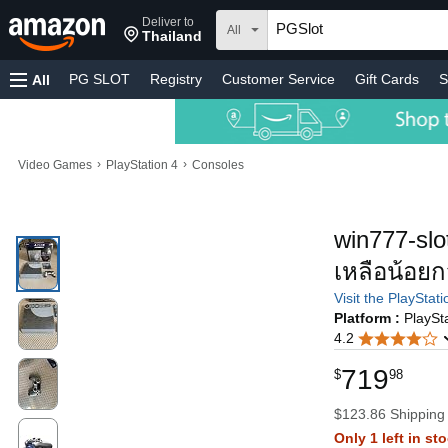
Deliver to
All
Thailand
PG SLOT
Registry
Customer Service
Gift Cards
S
All
›
›
Video Games
PlayStation 4
Consoles
win777-slo
เหลือน้อยก
Visit the PlayStat
Platform :
PlaySt
4.2
719
$
98
$123.86 Shipping
Only 1 left in st