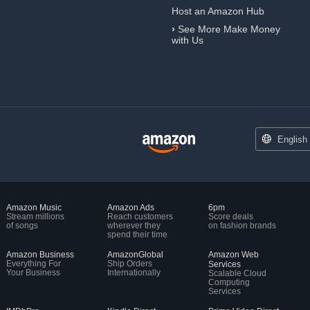
Host an Amazon Hub
›
See More Make Money
with Us
English
Amazon Music
Amazon Ads
6pm
Stream millions
Reach customers
Score deals
of songs
wherever they
on fashion brands
spend their time
Amazon Business
AmazonGlobal
Amazon Web
Everything For
Ship Orders
Services
Your Business
Internationally
Scalable Cloud
Computing
Services