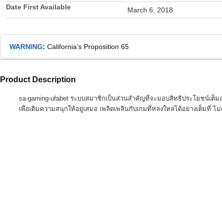
Date First Available
March 6, 2018
WARNING
:
California’s Proposition 65
Product Description
sa-gaming-ufabet ระบบสมาชิกเป็นส่วนสำคัญที่จะมอบสิทธิประโยชน์เต็มอ
เพื่อเติมความสนุกให้อยู่เสมอ เพลิดเพลินกับเกมที่หลงใหลได้อย่างเต็มที่