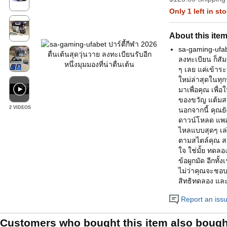
Only 1 left in st
About this ite
sa-gaming-ufab
ลงทะเบียน ก็สัม
ๆ เลย แค่เข้าร
ใหม่ล่าสุดในท
มาเพื่อคุณ เพื่อ
ของขวัญ แต้มสะ
2 VIDEOS
นอกจากนี้ คุณยั
ดาวน์โหลด แพลต
ไหลแบบสุดๆ เล่
ตามสไตล์คุณ ส
ใจ ใช่มั้ย ทดลอง
ข้อผูกมัด อีกทั้
ไม่ว่าคุณจะชอบเ
สิทธิทดลอง แล
Report an issue
Customers who bought this item also bough