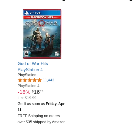
God of War Hits -
PlayStation 4
PlayStation
11,442
PlayStation 4
-18%
16
$
43
List:
$19.99
Get it as soon as
Friday, Apr
11
FREE Shipping on orders
over $35 shipped by Amazon