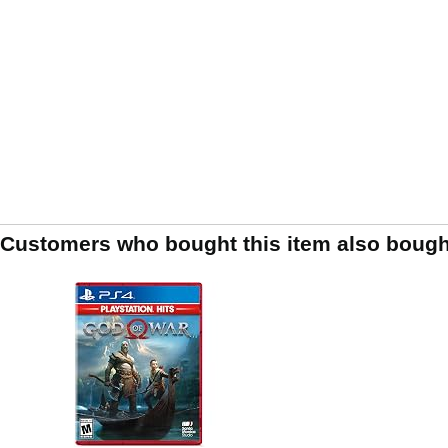
Customers who bought this item also bough