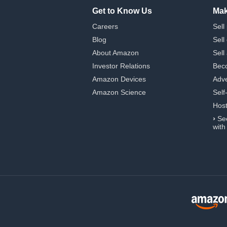
Get to Know Us
Mak
Careers
Sell
Blog
Sell
About Amazon
Sell
Investor Relations
Beco
Amazon Devices
Adve
Amazon Science
Self
Hos
›
Se
with