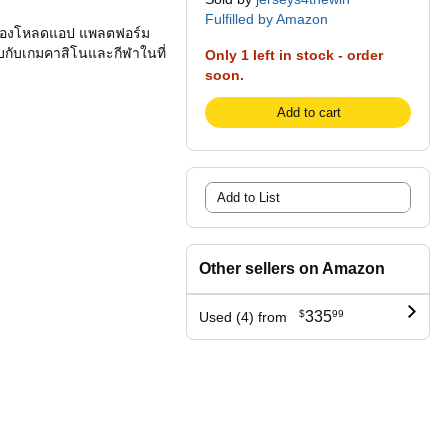
Fulfilled by Amazon
ม่ต้องโหลดแอป แพลตฟอร์ม
บกับเกมคาสิโนและกีฬาในที่
Only 1 left in stock - order
soon.
Add to cart
Add to List
Other sellers on Amazon
$
335
99
Used (4) from