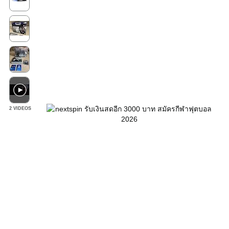
2 VIDEOS