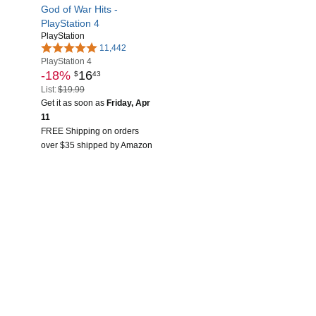
God of War Hits -
PlayStation 4
PlayStation
11,442
PlayStation 4
-18%
16
$
43
List:
$19.99
Get it as soon as
Friday, Apr
11
FREE Shipping on orders
over $35 shipped by Amazon