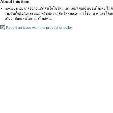
About this item
nextspin อยากลองก่อนตัดสินใจใช่ไหม เล่นเกมที่คุณชื่นชอบได้เลย ไ
รองรับทั้งมือถือและคอม พร้อมความลื่นไหลตลอดการใช้งาน คุณจะได้พ
เดียว เลือกเล่นได้ตามสไตล์คุณ
Report an issue with this product or seller