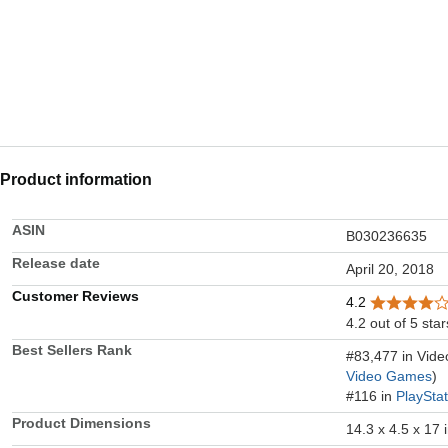
Product information
ASIN
B030236635
Release date
April 20, 2018
Customer Reviews
4.2
4.2 out of 5 star
Best Sellers Rank
#83,477 in Vid
Video Games
)
#116 in
PlaySta
Product Dimensions
14.3 x 4.5 x 17