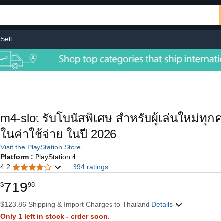
Sell
m4-slot รับโบนัสพิเศษ สำหรับผู้เล่นใหม่ทุก
ในค่าใช้จ่าย ในปี 2026
Visit the PlayStation Store
Platform :
PlayStation 4
4.2
394 ratings
719
$
98
$123.86 Shipping & Import Charges to Thailand
Details
Only 1 left in stock - order soon.