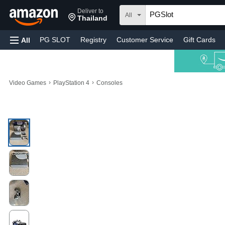
Deliver to
All
Thailand
PG SLOT
Registry
Customer Service
Gift Cards
All
›
›
Video Games
PlayStation 4
Consoles