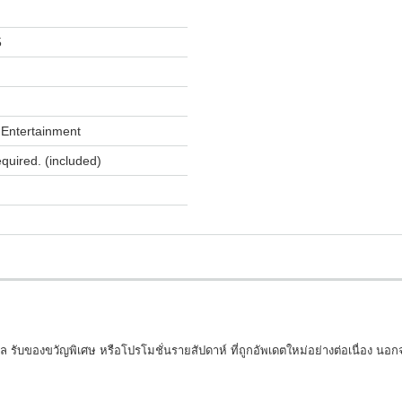
5
Entertainment
equired. (included)
ับของขวัญพิเศษ หรือโปรโมชั่นรายสัปดาห์ ที่ถูกอัพเดตใหม่อย่างต่อเนื่อง นอก