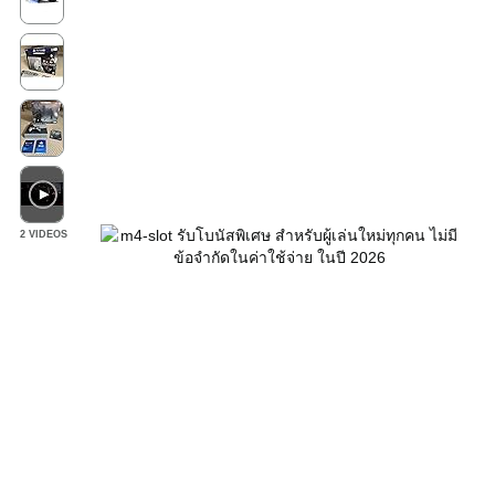
2 VIDEOS