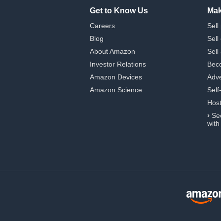
Get to Know Us
Mak
Careers
Sell
Blog
Sell
About Amazon
Sell
Investor Relations
Beco
Amazon Devices
Adve
Amazon Science
Self
Hos
›
Se
with