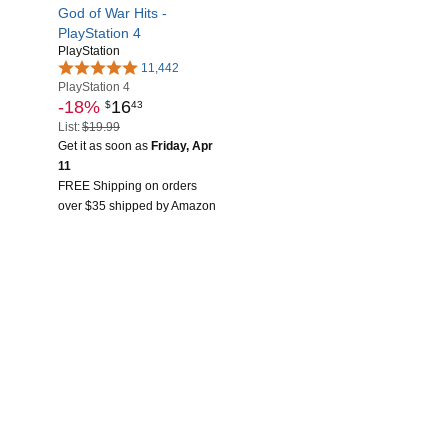
God of War Hits -
PlayStation 4
PlayStation
11,442
PlayStation 4
-18%
16
$
43
List:
$19.99
Get it as soon as
Friday, Apr
11
FREE Shipping on orders
over $35 shipped by Amazon