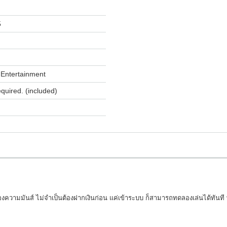
5
Entertainment
equired. (included)
 รับรองความมันส์ ไม่จำเป็นต้องฝากเงินก่อน แค่เข้าระบบ ก็สามารถทดลองเล่นได้ทัน