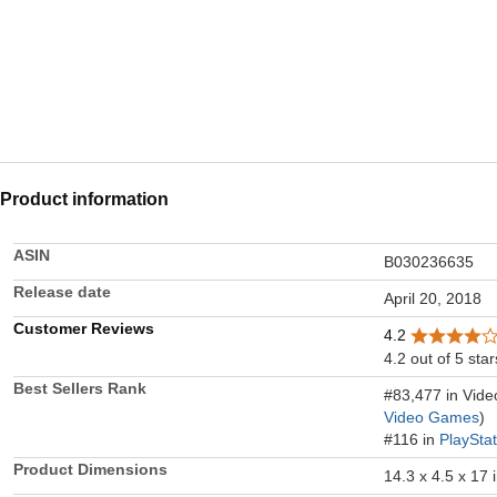
Product information
ASIN
B030236635
Release date
April 20, 2018
Customer Reviews
4.2
4.2 out of 5 star
Best Sellers Rank
#83,477 in Vid
Video Games
)
#116 in
PlaySta
Product Dimensions
14.3 x 4.5 x 17