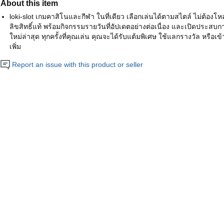
About this item
loki-slot เกมคาสิโนและกีฬา ในที่เดียว เลือกเล่นได้ตามสไตล์ ไม่ต้อง
ลิขสิทธิ์แท้ พร้อมกิจกรรมรายวันที่อัปเดตอย่างต่อเนื่อง และเปิดประสบก
ใหม่ล่าสุด ทุกครั้งที่คุณเล่น คุณจะได้รับแต้มพิเศษ ใช้แลกรางวัล หรือเข้
เพิ่ม
Report an issue with this product or seller