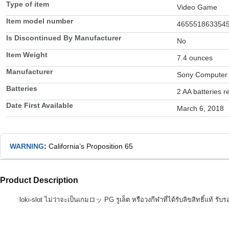
Type of item
Video Game
Item model number
465551863354
Is Discontinued By Manufacturer
No
Item Weight
7.4 ounces
Manufacturer
Sony Computer 
Batteries
2 AA batteries r
Date First Available
March 6, 2018
WARNING
:
California’s Proposition 65
Product Description
loki-slot ไม่ว่าจะเป็นเกมロッ PG รูเล็ต หรือวงกีฬาที่ได้รับลิขสิทธิ์แท้