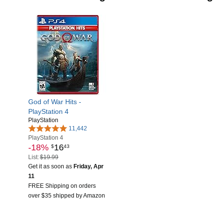
God of War Hits -
PlayStation 4
PlayStation
11,442
PlayStation 4
-18%
16
$
43
List:
$19.99
Get it as soon as
Friday, Apr
11
FREE Shipping on orders
over $35 shipped by Amazon