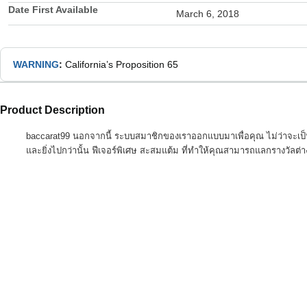
Date First Available
March 6, 2018
WARNING
:
California’s Proposition 65
Product Description
baccarat99 นอกจากนี้ ระบบสมาชิกของเราออกแบบมาเพื่อคุณ ไม่ว่าจะเป
และยิ่งไปกว่านั้น ฟีเจอร์พิเศษ สะสมแต้ม ที่ทำให้คุณสามารถแลกรางวัลต่าง