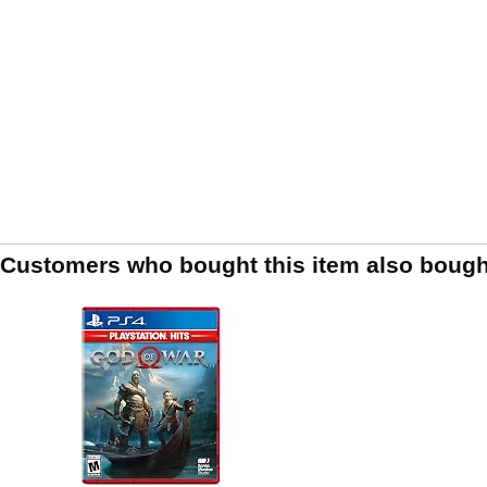
Customers who bought this item also bough