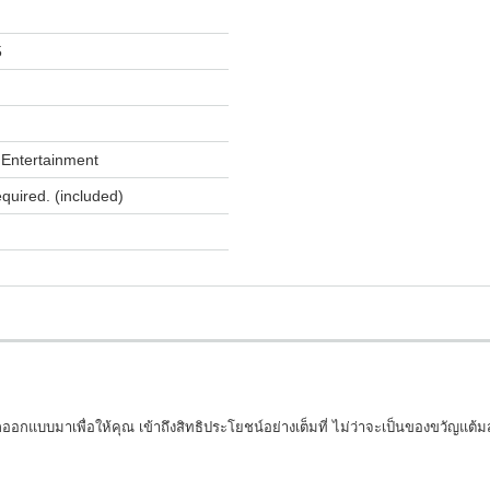
5
Entertainment
equired. (included)
ออกแบบมาเพื่อให้คุณ เข้าถึงสิทธิประโยชน์อย่างเต็มที่ ไม่ว่าจะเป็นของขวัญแต้