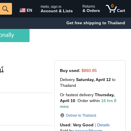
0
Returns
Hello, sign in
EN
& Orders
Cart
Account & Lists
Get free shipping to Thailand
์
Buy used:
$860.85
Delivery
Saturday, April 12
to
Thailand
Or fastest delivery
Thursday,
April 10
. Order within
16 hrs 8
mins
Deliver to
Thailand
Used: Very Good
|
Details
Sold by
jerseys4thewin