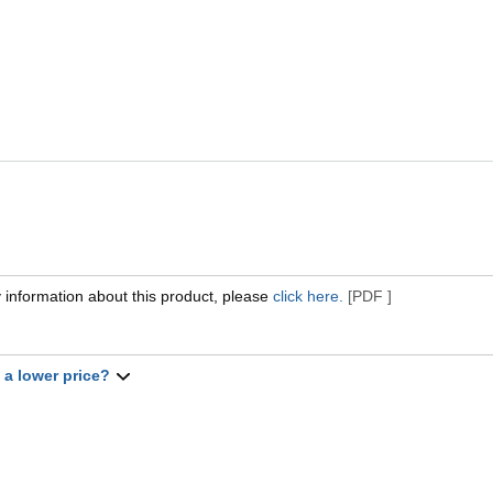
 information about this product, please
click here.
[PDF ]
t a lower price?