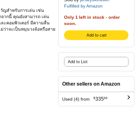
Fulfilled by Amazon
ขวัญสำหรับการเล่น เช่น
จากนี้ คุณยังสามารถ เล่น
Only 1 left in stock - order
ละคอมพิวเตอร์ มีความลื่น
soon.
่ว่าจะเป็นหมุนวงล้อหรือสาย
Add to cart
Add to List
Other sellers on Amazon
$
335
99
Used (4) from