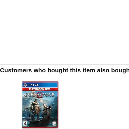
Customers who bought this item also bough