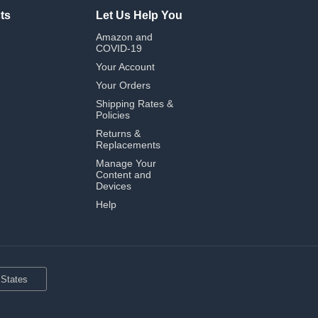
ts
Let Us Help You
Amazon and
COVID-19
Your Account
Your Orders
Shipping Rates &
Policies
Returns &
Replacements
Manage Your
Content and
Devices
Help
 States