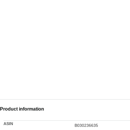
Product information
ASIN
B030236635