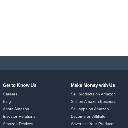
Get to Know Us
Make Money with Us
Careers
Sell products on Amazon
Blog
Sell on Amazon Business
About Amazon
Sell apps on Amazon
Investor Relations
Become an Affiliate
Amazon Devices
Advertise Your Products