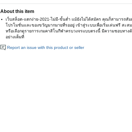
About this item
เว็บสล็อต-แตกง่าย-2021-ไม่มี-ขั้นต่ำ แม้ยังไม่ได้สมัคร คุณก็สามารถส
โปรโมชั่นและของขวัญมากมายที่รออยู่ เข้าสู่ระบบเพื่อเริ่มเล่นฟรี 
หรือเลือกดูรายการเกมคาสิโนกีฬาครบวงจรแบบตรงนี้ มีความชอบทางด้
อย่างเต็มที่
Report an issue with this product or seller