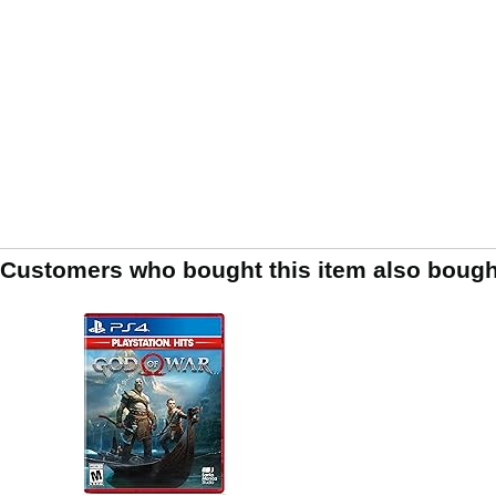
Customers who bought this item also bough