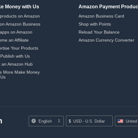
e Money with Us
Amazon Payment Produc
 products on Amazon
Amazon Business Card
 on Amazon Business
Shop with Points
 apps on Amazon
Reload Your Balance
me an Affiliate
Amazon Currency Converter
rtise Your Products
-Publish with Us
t an Amazon Hub
e More Make Money
 Us
English
$
USD - U.S. Dollar
United