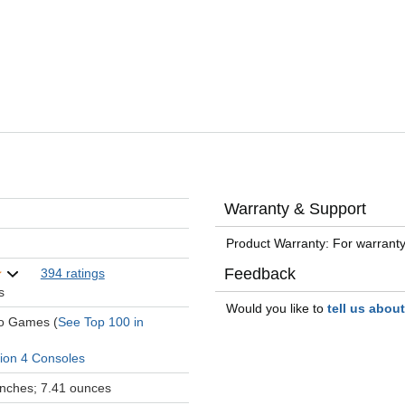
Warranty & Support
Product Warranty: For warranty
Feedback
394 ratings
s
Would you like to
tell us abou
eo Games (
See Top 100 in
tion 4 Consoles
 inches; 7.41 ounces