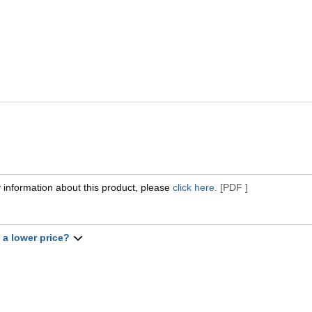
 information about this product, please
click here.
[PDF ]
t a lower price?