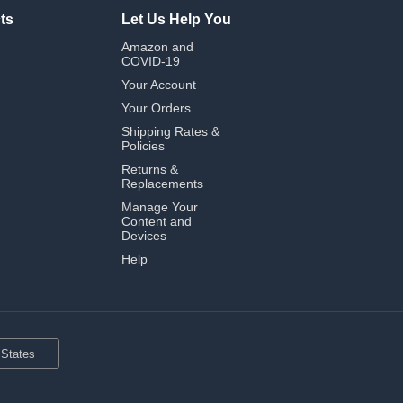
ts
Let Us Help You
Amazon and
COVID-19
Your Account
Your Orders
Shipping Rates &
Policies
Returns &
Replacements
Manage Your
Content and
Devices
Help
 States