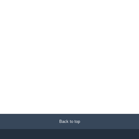
Back to top