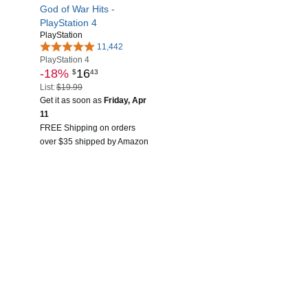
God of War Hits -
PlayStation 4
PlayStation
11,442
PlayStation 4
-18%
16
$
43
List:
$19.99
Get it as soon as
Friday, Apr
11
FREE Shipping on orders
over $35 shipped by Amazon