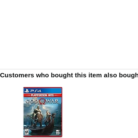
Customers who bought this item also bough