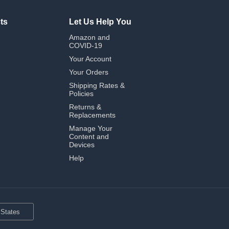
ts
Let Us Help You
Amazon and
COVID-19
Your Account
Your Orders
Shipping Rates &
Policies
Returns &
Replacements
Manage Your
Content and
Devices
Help
 States