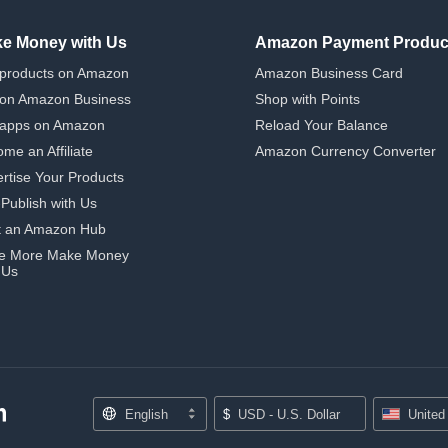
e Money with Us
Amazon Payment Produc
 products on Amazon
Amazon Business Card
 on Amazon Business
Shop with Points
 apps on Amazon
Reload Your Balance
me an Affiliate
Amazon Currency Converter
rtise Your Products
-Publish with Us
t an Amazon Hub
e More Make Money
 Us
English
$
USD - U.S. Dollar
United