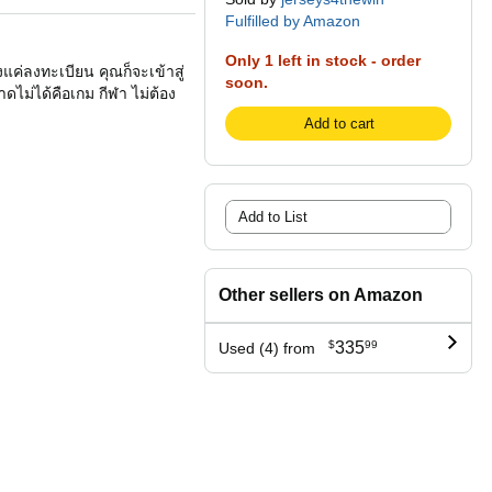
Fulfilled by Amazon
Only 1 left in stock - order
แค่ลงทะเบียน คุณก็จะเข้าสู่
soon.
ดไม่ได้คือเกม กีฬา ไม่ต้อง
Add to cart
Add to List
Other sellers on Amazon
$
335
99
Used (4) from