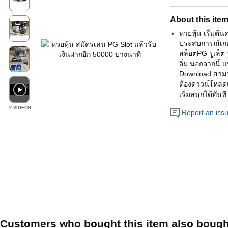
About this ite
หวยหุ้น เริ่มต้
ประสบการณ์เกม
สล็อตPG รูเล็ต
อิ่ม นอกจากนี้
Download สามาร
ต้องดาวน์โหลดแ
เริ่มสนุกได้ทันที
2 VIDEOS
Report an issue
Customers who bought this item also bough