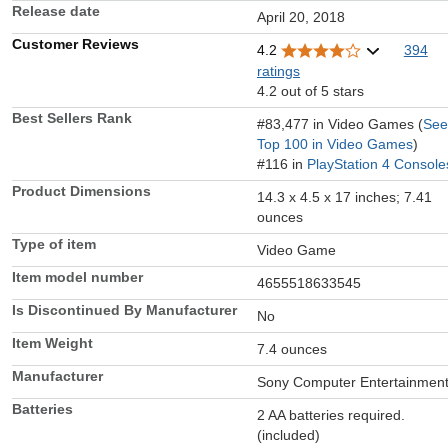
Release date
April 20, 2018
Customer Reviews
4.2
394
ratings
4.2 out of 5 stars
Best Sellers Rank
#83,477 in Video Games (
See
Top 100 in Video Games
)
#116 in
PlayStation 4 Console
Product Dimensions
14.3 x 4.5 x 17 inches; 7.41
ounces
Type of item
Video Game
Item model number
4655518633545
Is Discontinued By Manufacturer
No
Item Weight
7.4 ounces
Manufacturer
Sony Computer Entertainmen
Batteries
2 AA batteries required.
(included)