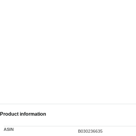
Product information
ASIN
B030236635