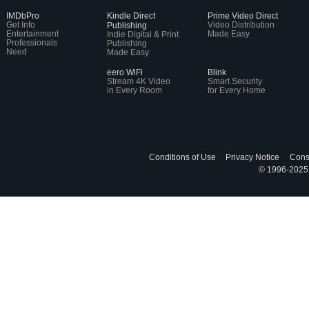
IMDbPro
Kindle Direct
Prime Video Direct
Get Info
Video Distribution
Publishing
Entertainment
Made Easy
Indie Digital & Print
Professionals
Publishing
Need
Made Easy
eero WiFi
Blink
Stream 4K Video
Smart Security
in Every Room
for Every Home
Conditions of Use
Privacy Notice
Cons
© 1996-2025, 