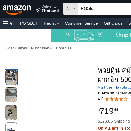
Deliver to
All
Thailand
PG SLOT
Registry
Customer Service
Gift Cards
S
All
›
›
Video Games
PlayStation 4
Consoles
หวยหุ้น สม
ฝากอีก 50
Visit the PlayStat
Platform :
PlaySt
4.2
719
$
98
$123.86 Shipping
Only 1 left in st