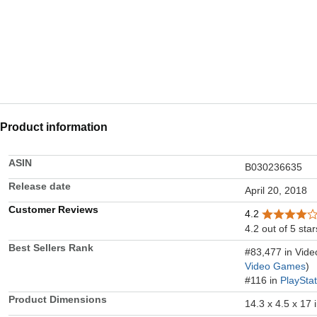
Product information
ASIN
B030236635
Release date
April 20, 2018
Customer Reviews
4.2
4.2 out of 5 star
Best Sellers Rank
#83,477 in Vid
Video Games
)
#116 in
PlaySta
Product Dimensions
14.3 x 4.5 x 17