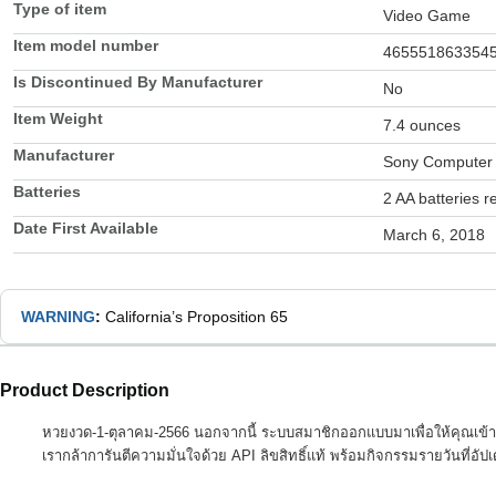
Type of item
Video Game
Item model number
465551863354
Is Discontinued By Manufacturer
No
Item Weight
7.4 ounces
Manufacturer
Sony Computer 
Batteries
2 AA batteries r
Date First Available
March 6, 2018
WARNING
:
California’s Proposition 65
Product Description
หวยงวด-1-ตุลาคม-2566 นอกจากนี้ ระบบสมาชิกออกแบบมาเพื่อให้คุณเข้าถึ
เรากล้าการันตีความมั่นใจด้วย API ลิขสิทธิ์แท้ พร้อมกิจกรรมรายวันที่อัปเด