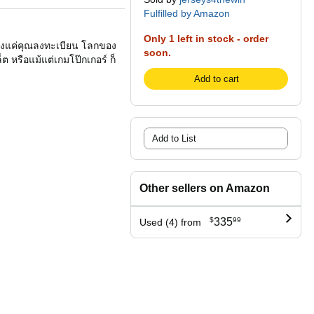
Fulfilled by Amazon
Only 1 left in stock - order
ยงแค่คุณลงทะเบียน โลกของ
soon.
 หรือแม้แต่เกมโป๊กเกอร์ ก็
Add to cart
Add to List
Other sellers on Amazon
$
335
99
Used (4) from