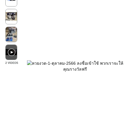
2 VIDEOS