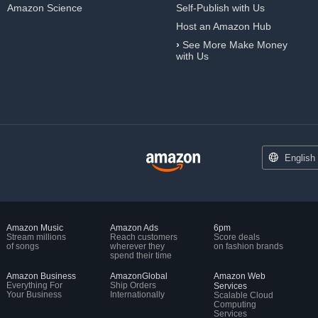
Amazon Science
Self-Publish with Us
Host an Amazon Hub
›
See More Make Money
with Us
English
Amazon Music
Amazon Ads
6pm
Stream millions
Reach customers
Score deals
of songs
wherever they
on fashion brands
spend their time
Amazon Business
AmazonGlobal
Amazon Web
Everything For
Ship Orders
Services
Your Business
Internationally
Scalable Cloud
Computing
Services