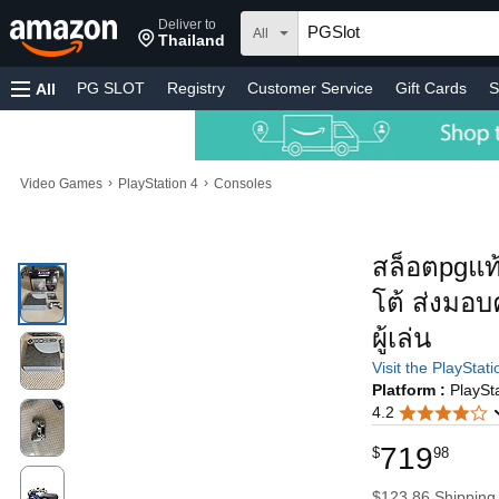
Deliver to
All
Thailand
PG SLOT
Registry
Customer Service
Gift Cards
S
All
›
›
Video Games
PlayStation 4
Consoles
สล็อตpgแท
โต้ ส่งมอ
ผู้เล่น
Visit the PlayStat
Platform :
PlaySt
4.2
719
$
98
$123.86 Shipping