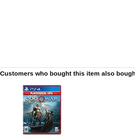
Customers who bought this item also bough