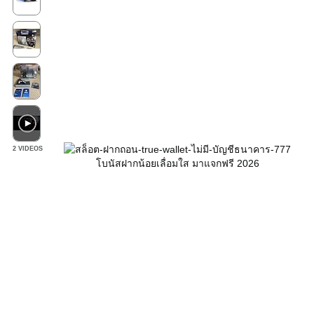
2 VIDEOS