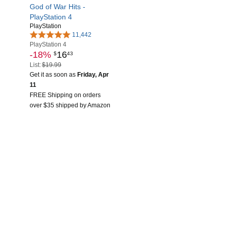
God of War Hits -
PlayStation 4
PlayStation
11,442
PlayStation 4
-18%
16
$
43
List:
$19.99
Get it as soon as
Friday, Apr
11
FREE Shipping on orders
over $35 shipped by Amazon