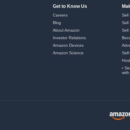
Get to Know Us
Mak
Careers
Sell
Blog
Sell
About Amazon
Sell
Investor Relations
Beco
Amazon Devices
Adve
Amazon Science
Self
Hos
›
Se
with