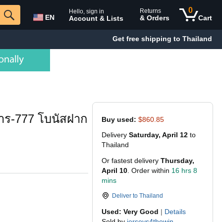
0
Returns
Hello, sign in
EN
& Orders
Cart
Account & Lists
Get free shipping to Thailand
คาร-777 โบนัสฝาก
Buy used:
$860.85
Delivery
Saturday, April 12
to
Thailand
Or fastest delivery
Thursday,
April 10
. Order within
16 hrs 8
mins
Deliver to
Thailand
Used: Very Good
|
Details
Sold by
jerseys4thewin