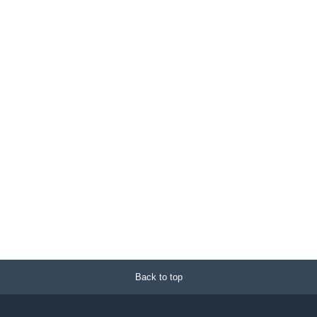
Back to top