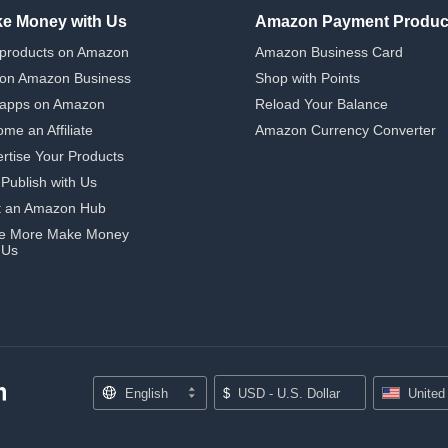
e Money with Us
Amazon Payment Produc
 products on Amazon
Amazon Business Card
 on Amazon Business
Shop with Points
 apps on Amazon
Reload Your Balance
me an Affiliate
Amazon Currency Converter
rtise Your Products
-Publish with Us
t an Amazon Hub
e More Make Money
 Us
English
$
USD - U.S. Dollar
United