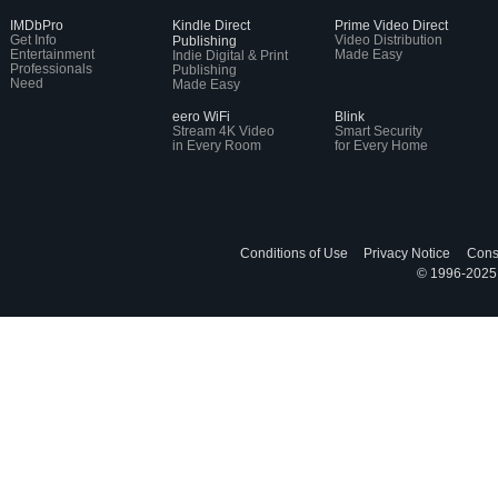
IMDbPro
Kindle Direct
Prime Video Direct
Get Info
Video Distribution
Publishing
Entertainment
Made Easy
Indie Digital & Print
Professionals
Publishing
Need
Made Easy
eero WiFi
Blink
Stream 4K Video
Smart Security
in Every Room
for Every Home
Conditions of Use
Privacy Notice
Cons
© 1996-2025, 