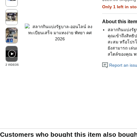
Only 1 left in st
About this ite
สลากกินแบ่งรั
คุณเข้าถึงสิทธิ
สะสม หรือโปรโม
ยังสามารถ เล่น
สไตล์ของคุณ 
Report an issue
2 VIDEOS
Customers who bought this item also bough