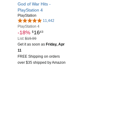
God of War Hits -
PlayStation 4
PlayStation
11,442
PlayStation 4
-18%
16
$
43
List:
$19.99
Get it as soon as
Friday, Apr
11
FREE Shipping on orders
over $35 shipped by Amazon