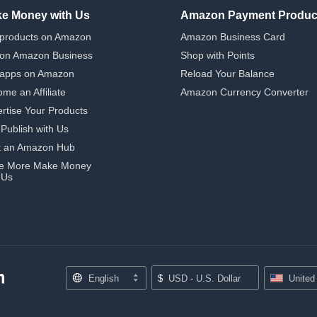
e Money with Us
Amazon Payment Produc
 products on Amazon
Amazon Business Card
 on Amazon Business
Shop with Points
 apps on Amazon
Reload Your Balance
me an Affiliate
Amazon Currency Converter
rtise Your Products
-Publish with Us
t an Amazon Hub
e More Make Money
 Us
English
$
USD - U.S. Dollar
United