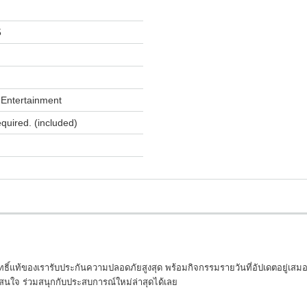
5
Entertainment
equired. (included)
ขสิทธิ์แท้ของเรารับประกันความปลอดภัยสูงสุด พร้อมกิจกรรมรายวันที่อัปเดตอยู่เส
ยว สนใจ ร่วมสนุกกับประสบการณ์ใหม่ล่าสุดได้เลย