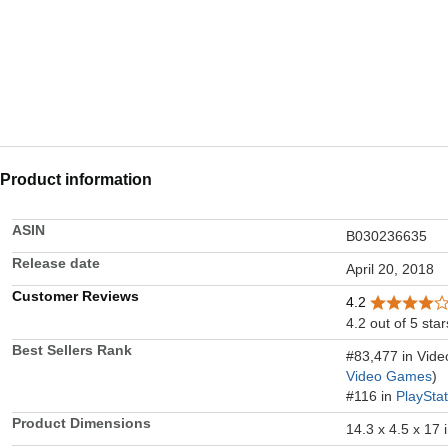
Product information
ASIN
B030236635
Release date
April 20, 2018
Customer Reviews
4.2
4.2 out of 5 star
Best Sellers Rank
#83,477 in Vid
Video Games
)
#116 in
PlaySta
Product Dimensions
14.3 x 4.5 x 17