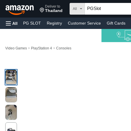
Deliver to
All
Thailand
PG SLOT
Registry
Customer Service
Gift Cards
All
›
›
Video Games
PlayStation 4
Consoles