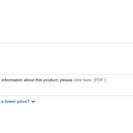
 information about this product, please
click here.
[PDF ]
t a lower price?