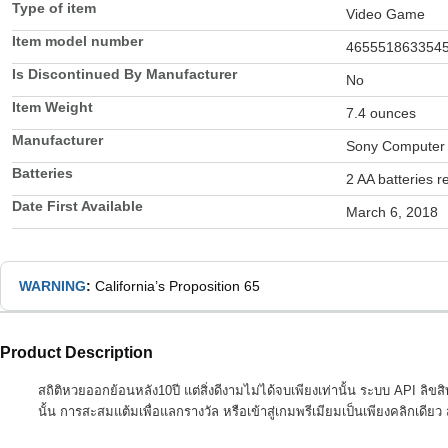
Type of item
Video Game
Item model number
465551863354
Is Discontinued By Manufacturer
No
Item Weight
7.4 ounces
Manufacturer
Sony Computer 
Batteries
2 AA batteries r
Date First Available
March 6, 2018
WARNING
:
California’s Proposition 65
Product Description
สถิติหวยออกย้อนหลัง10ปี แต่สิ่งดีงามไม่ได้จบเพียงเท่านั้น ระบบ API ลิ
นั้น การสะสมแต้มเพื่อแลกรางวัล หรือเข้าสู่เกมพรีเมียมเป็นเพียงคลิกเดี