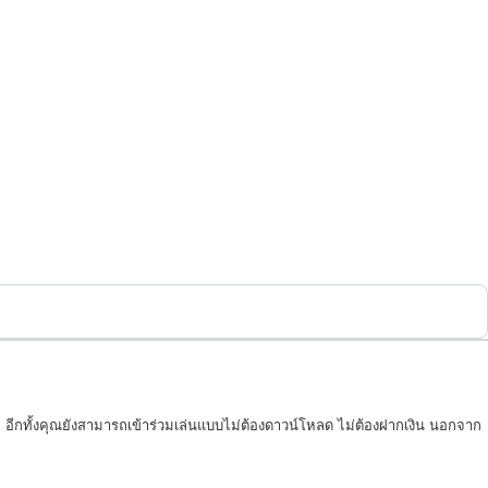
มอ อีกทั้งคุณยังสามารถเข้าร่วมเล่นแบบไม่ต้องดาวน์โหลด ไม่ต้องฝากเงิน นอกจาก