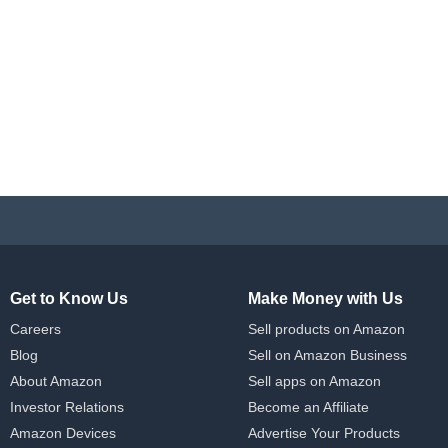
Get to Know Us
Make Money with Us
Careers
Sell products on Amazon
Blog
Sell on Amazon Business
About Amazon
Sell apps on Amazon
Investor Relations
Become an Affiliate
Amazon Devices
Advertise Your Products