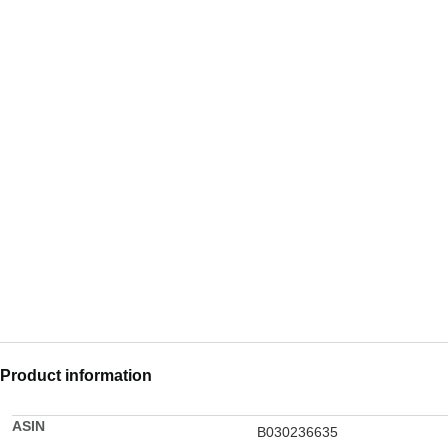
Product information
ASIN
B030236635