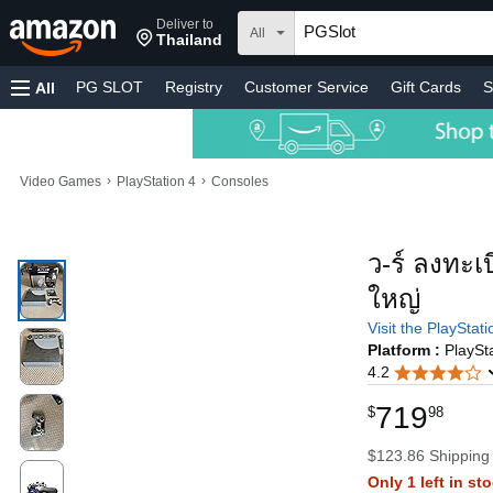
Deliver to
All
Thailand
PG SLOT
Registry
Customer Service
Gift Cards
S
All
›
›
Video Games
PlayStation 4
Consoles
ว-ร์ ลงทะเ
ใหญ่
Visit the PlayStat
Platform :
PlaySt
4.2
719
$
98
$123.86 Shipping
Only 1 left in st