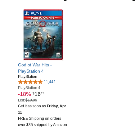
God of War Hits -
PlayStation 4
PlayStation
11,442
PlayStation 4
-18%
16
$
43
List:
$19.99
Get it as soon as
Friday, Apr
11
FREE Shipping on orders
over $35 shipped by Amazon