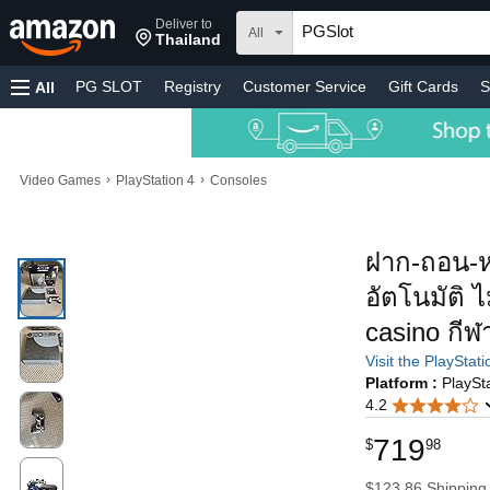
Deliver to
All
Thailand
PG SLOT
Registry
Customer Service
Gift Cards
S
All
›
›
Video Games
PlayStation 4
Consoles
ฝาก-ถอน-ห
อัตโนมัติ ไ
casino กีฬ
Visit the PlayStat
Platform :
PlaySt
4.2
719
$
98
$123.86 Shipping