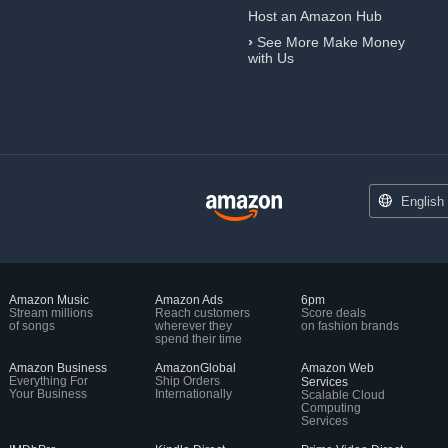
Host an Amazon Hub
›
See More Make Money
with Us
English
Amazon Music
Amazon Ads
6pm
Stream millions
Reach customers
Score deals
of songs
wherever they
on fashion brands
spend their time
Amazon Business
AmazonGlobal
Amazon Web
Everything For
Ship Orders
Services
Your Business
Internationally
Scalable Cloud
Computing
Services