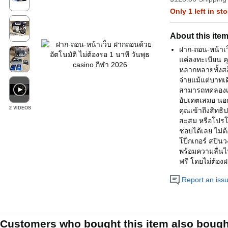
Only 1 left in st
About this ite
ฝาก-ถอน-หน้าเว
แค่ลงทะเบียน ค
หลากหลายทั้งสล็
จ่ายแม้แต่บาทเด
สามารถทดลองเล่
อัปเดตเสมอ นอก
2 VIDEOS
คุณเข้าถึงสิทธิ
สะสม หรือโปรโมช
ชอบได้เลย ไม่
โป๊กเกอร์ สปิน
พร้อมความลื่นไ
ฟรี โดยไม่ต้องฝ
Report an issue
Customers who bought this item also bough