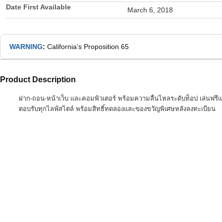
Date First Available
March 6, 2018
WARNING
:
California’s Proposition 65
Product Description
ฝาก-ถอน-หน้าเว็บ และคอมพิวเตอร์ พร้อมความลื่นไหลระดับท็อป เล่นฟรีแบบ
ตอบรับทุกไลฟ์สไตล์ พร้อมสิทธิ์ทดลองและของขวัญพิเศษหลังลงทะเบียน