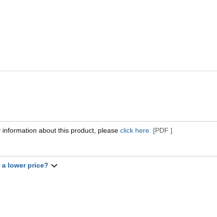
 information about this product, please
click here.
[PDF ]
t a lower price?