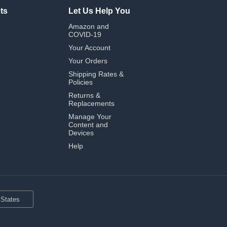
ts
Let Us Help You
Amazon and
COVID-19
Your Account
Your Orders
Shipping Rates &
Policies
Returns &
Replacements
Manage Your
Content and
Devices
Help
 States