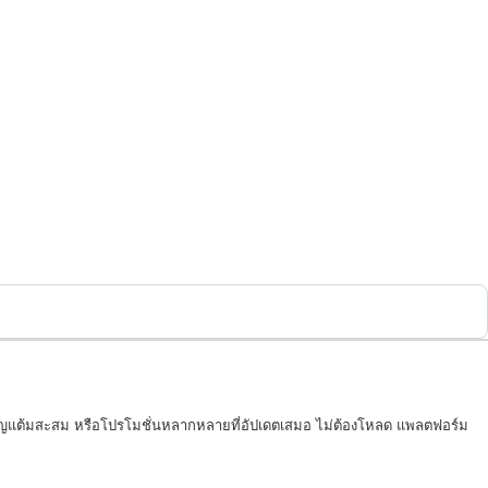
งขวัญแต้มสะสม หรือโปรโมชั่นหลากหลายที่อัปเดตเสมอ ไม่ต้องโหลด แพลตฟอร์ม