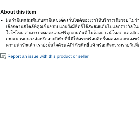
About this item
ฝันว่ามีเพศสัมพันกับสามีเลขเด็ด เว็บไซต์ของเราให้บริการเดียวจบ ไม่ว
เลือกตามสไตล์ที่คุณชื่นชอบ แถมยังมีสิทธิ์ได้สะสมแต้มไปแลกรางวัล
ใจใช่ไหม สามารถทดลองเล่นฟรีทุกเกมทันที ไม่ต้องดาวน์โหลด แค่คลิก
เกมแนวหมุนวงล้อหรือสายกีฬา ที่นี่มีให้ครบพร้อมสิทธิ์ทดลองและของ
ความน่ารักแล้ว เรายังมั่นใจด้วย API ลิขสิทธิ์แท้ พร้อมกิจกรรมรายวันที่อ
Report an issue with this product or seller