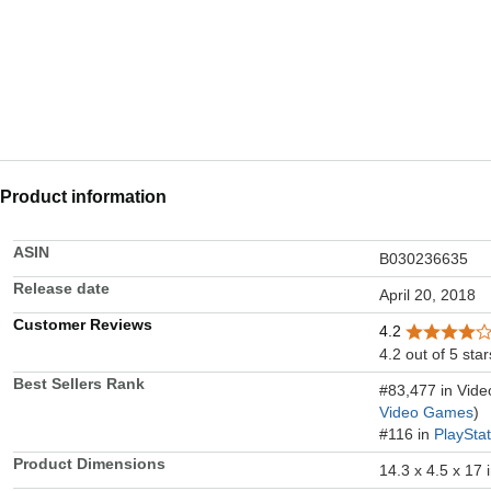
Product information
ASIN
B030236635
Release date
April 20, 2018
Customer Reviews
4.2
4.2 out of 5 star
Best Sellers Rank
#83,477 in Vid
Video Games
)
#116 in
PlaySta
Product Dimensions
14.3 x 4.5 x 17