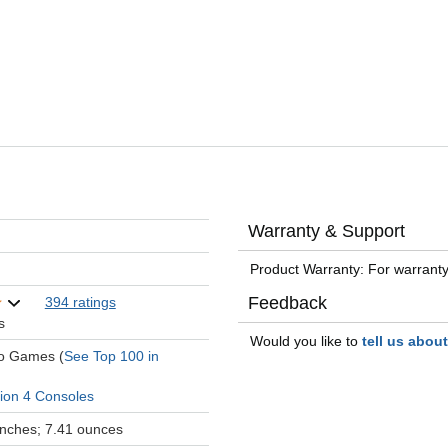
Warranty & Support
Product Warranty: For warranty
Feedback
394 ratings
s
Would you like to
tell us abou
eo Games (
See Top 100 in
tion 4 Consoles
 inches; 7.41 ounces