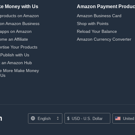
e Money with Us
Amazon Payment Produc
 products on Amazon
Amazon Business Card
 on Amazon Business
Shop with Points
 apps on Amazon
Reload Your Balance
me an Affiliate
Amazon Currency Converter
rtise Your Products
-Publish with Us
t an Amazon Hub
e More Make Money
 Us
English
$
USD - U.S. Dollar
United