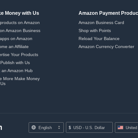
e Money with Us
Amazon Payment Produc
 products on Amazon
Amazon Business Card
 on Amazon Business
Shop with Points
 apps on Amazon
Reload Your Balance
me an Affiliate
Amazon Currency Converter
rtise Your Products
-Publish with Us
t an Amazon Hub
e More Make Money
 Us
English
$
USD - U.S. Dollar
United