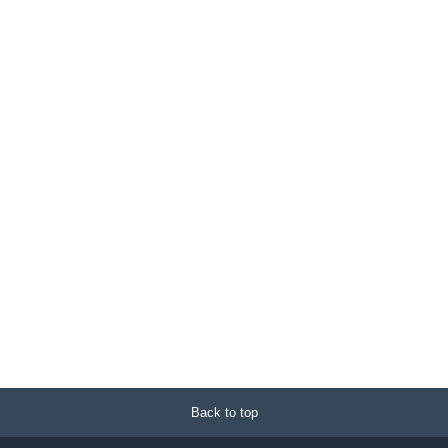
Back to top