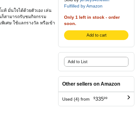
Fulfilled by Amazon
้ มั่นใจได้ด้วยตัวเอง เล่น
คุณก็สามารถรับชมกิจกรรม
Only 1 left in stock - order
มพิเศษ ใช้แลกรางวัล หรือเข้า
soon.
Add to cart
Add to List
Other sellers on Amazon
$
335
99
Used (4) from