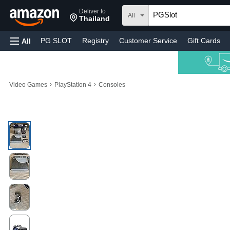
Deliver to
All
Thailand
PG SLOT
Registry
Customer Service
Gift Cards
All
›
›
Video Games
PlayStation 4
Consoles