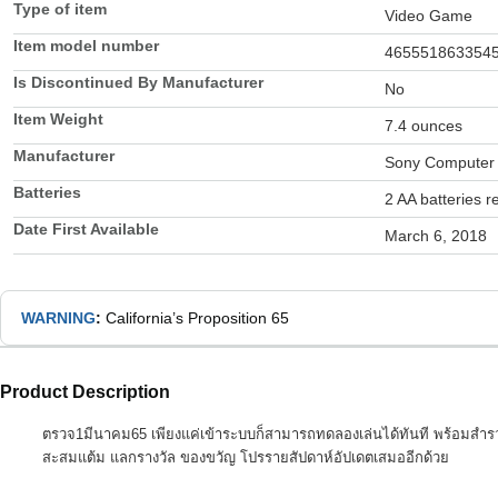
Type of item
Video Game
Item model number
465551863354
Is Discontinued By Manufacturer
No
Item Weight
7.4 ounces
Manufacturer
Sony Computer 
Batteries
2 AA batteries r
Date First Available
March 6, 2018
WARNING
:
California’s Proposition 65
Product Description
ตรวจ1มีนาคม65 เพียงแค่เข้าระบบก็สามารถทดลองเล่นได้ทันที พร้อมสำรวจฟ
สะสมแต้ม แลกรางวัล ของขวัญ โปรรายสัปดาห์อัปเดตเสมออีกด้วย