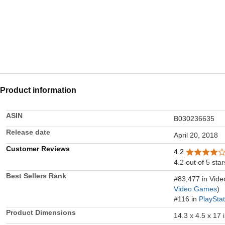
Product information
ASIN
B030236635
Release date
April 20, 2018
Customer Reviews
4.2
4.2 out of 5 star
Best Sellers Rank
#83,477 in Vid
Video Games
)
#116 in
PlaySta
Product Dimensions
14.3 x 4.5 x 17