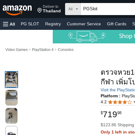
Deliver to
All
Thailand
PG SLOT
Registry
Customer Service
Gift Cards
S
All
›
›
Video Games
PlayStation 4
Consoles
ตรวจหวย1-
กีฬา เพิ่ม
Visit the PlayStat
Platform :
PlaySt
4.2
719
$
98
$123.86 Shipping
Only 1 left in st