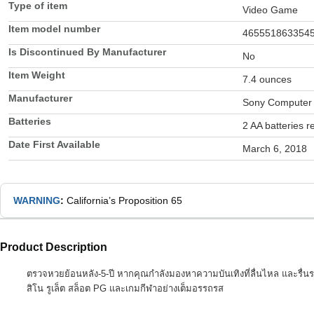
Type of item
Video Game
Item model number
465551863354
Is Discontinued By Manufacturer
No
Item Weight
7.4 ounces
Manufacturer
Sony Computer 
Batteries
2 AA batteries r
Date First Available
March 6, 2018
WARNING
:
California’s Proposition 65
Product Description
ตรวจหวยย้อนหลัง-5-ปี หากคุณกำลังมองหาความบันเทิงที่ลื่นไหล และรื่นรม
สิโน รูเล็ต สล็อต PG และเกมกีฬาอย่างเต็มอรรถรส