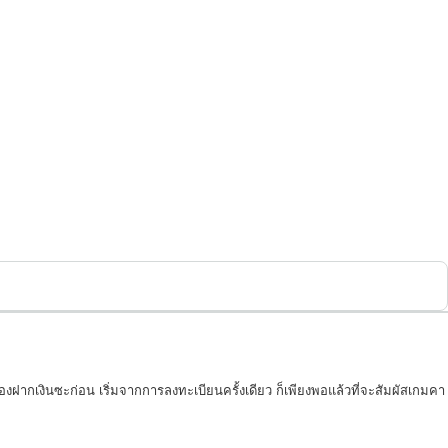
งฝากเงินซะก่อน เริ่มจากการลงทะเบียนครั้งเดียว ก็เพียงพอแล้วที่จะสัมผัสเกมคา