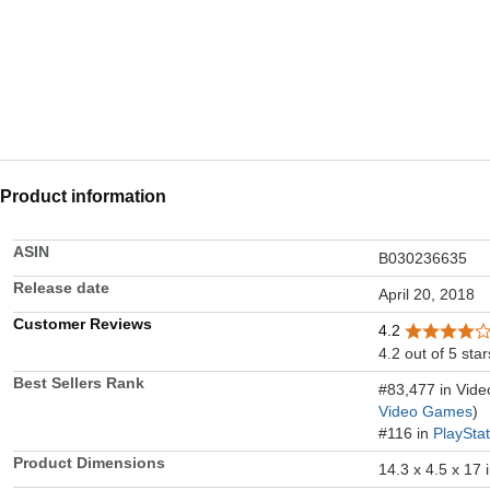
Product information
ASIN
B030236635
Release date
April 20, 2018
Customer Reviews
4.2
4.2 out of 5 star
Best Sellers Rank
#83,477 in Vid
Video Games
)
#116 in
PlaySta
Product Dimensions
14.3 x 4.5 x 17