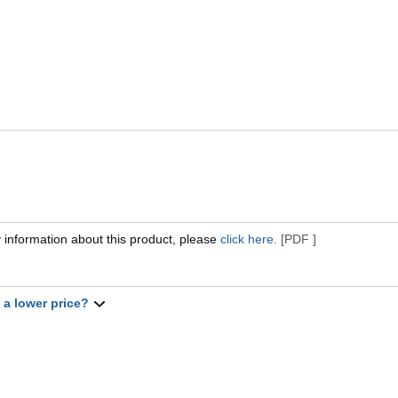
 information about this product, please
click here.
[PDF ]
t a lower price?