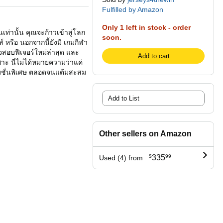
Fulfilled by Amazon
Only 1 left in stock - order
เท่านั้น คุณจะก้าวเข้าสู่โลก
soon.
์ หรือ นอกจากนี้ยังมี เกมกีฬา
จสอบฟีเจอร์ใหม่ล่าสุด และ
Add to cart
ะ นี่ไม่ได้หมายความว่าแค่
รโมชั่นพิเศษ ตลอดจนแต้มสะสม
Add to List
Other sellers on Amazon
$
335
99
Used (4) from