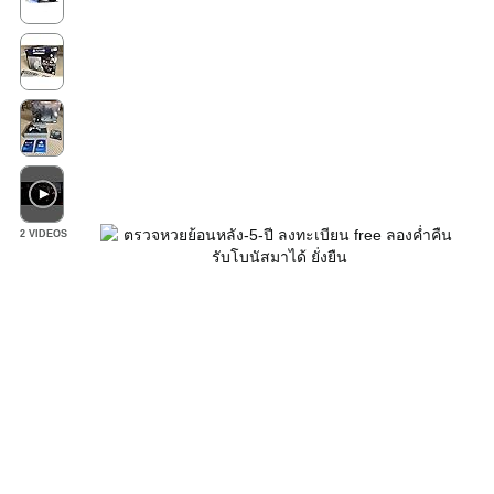
2 VIDEOS