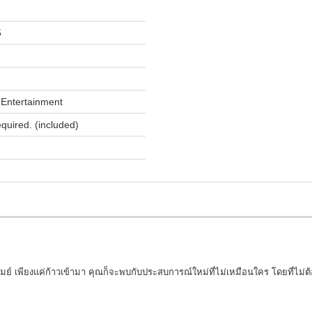
5
Entertainment
equired. (included)
ย์ เพียงแค่ก้าวเข้ามา คุณก็จะพบกับประสบการณ์ใหม่ที่ไม่เหมือนใคร โดยที่ไม่ต้อ