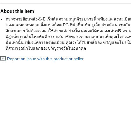
About this item
ตรวจหวยย้อนหลัง-5-ปี เริ่มต้นความสนุกด้วยปลายนิ้วเพียงแค่ ลงทะเบียน
ของเกมหลากหลาย ตั้งแต่ สล็อต PG ที่น่าตื่นเต้น รูเล็ต ฝาผนัง ความมันส
อีกมากมาย ไม่ต้องเจอค่าใช้จ่ายแต่อย่างใด คุณจะได้ทดลองเล่นฟรี ตรว
พิสูจน์ความลื่นไหลทันที ระบบสมาชิกของเราออกแบบมาเพื่อคุณโดยเฉพา
นั้นเท่านั้น เพียงแค่การลงทะเบียน คุณจะได้รับสิทธิ์ของ ขวัญและโป
ที่สามารถนำไปแลกของขวัญรางวัลในอนาคต
Report an issue with this product or seller