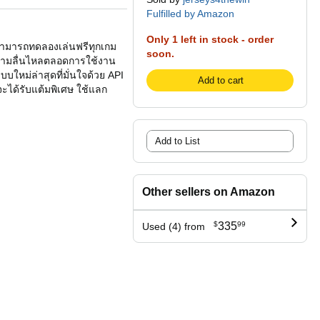
Fulfilled by Amazon
Only 1 left in stock - order
็สามารถทดลองเล่นฟรีทุกเกม
soon.
ความลื่นไหลตลอดการใช้งาน
ใหม่ล่าสุดที่มั่นใจด้วย API
Add to cart
น จะได้รับแต้มพิเศษ ใช้แลก
Add to List
Other sellers on Amazon
$
335
99
Used (4) from