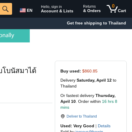
0
Returns
Hello, sign in
EN
& Orders
Cart
Account & Lists
Get free shipping to Thailand
ับโบนัสมาได้
Buy used:
$860.85
Delivery
Saturday, April 12
to
Thailand
Or fastest delivery
Thursday,
April 10
. Order within
16 hrs 8
mins
Deliver to
Thailand
Used: Very Good
|
Details
Sold by
jerseys4thewin