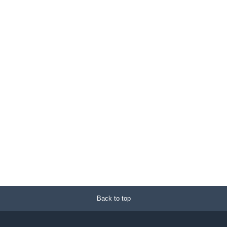
Back to top