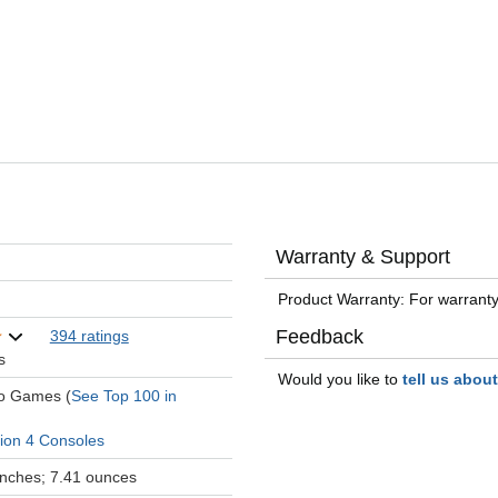
Warranty & Support
Product Warranty: For warranty
Feedback
394 ratings
s
Would you like to
tell us abou
eo Games (
See Top 100 in
tion 4 Consoles
 inches; 7.41 ounces