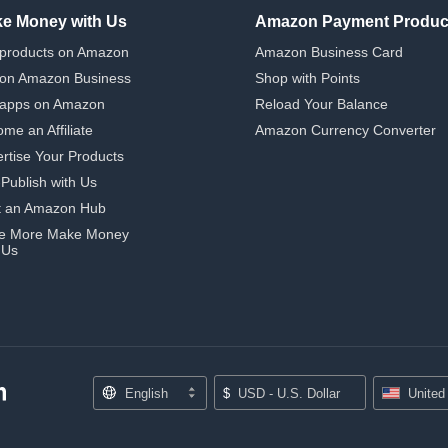
e Money with Us
Amazon Payment Produc
 products on Amazon
Amazon Business Card
 on Amazon Business
Shop with Points
 apps on Amazon
Reload Your Balance
me an Affiliate
Amazon Currency Converter
rtise Your Products
-Publish with Us
t an Amazon Hub
e More Make Money
 Us
English
$
USD - U.S. Dollar
United