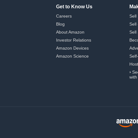
Get to Know Us
Mak
Careers
Sell
Blog
Sell
About Amazon
Sell
Investor Relations
Beco
Amazon Devices
Adve
Amazon Science
Self
Hos
›
Se
with