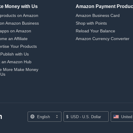
e Money with Us
Amazon Payment Produc
 products on Amazon
Amazon Business Card
 on Amazon Business
Shop with Points
 apps on Amazon
Reload Your Balance
me an Affiliate
Amazon Currency Converter
rtise Your Products
-Publish with Us
t an Amazon Hub
e More Make Money
 Us
English
$
USD - U.S. Dollar
United