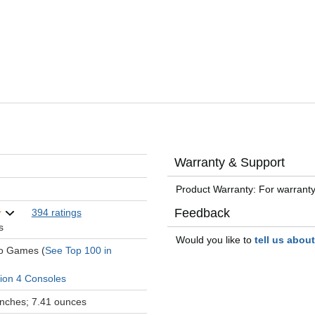
Warranty & Support
Product Warranty: For warranty
Feedback
394 ratings
s
Would you like to
tell us abou
eo Games (
See Top 100 in
tion 4 Consoles
 inches; 7.41 ounces