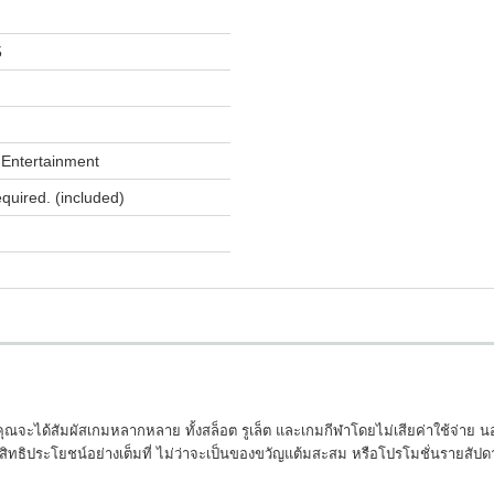
5
Entertainment
equired. (included)
น คุณจะได้สัมผัสเกมหลากหลาย ทั้งสล็อต รูเล็ต และเกมกีฬาโดยไม่เสียค่าใช้จ่าย 
ทธิประโยชน์อย่างเต็มที่ ไม่ว่าจะเป็นของขวัญแต้มสะสม หรือโปรโมชั่นรายสัปดา