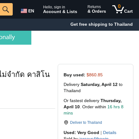
0
Returns
Hello, sign in
EN
& Orders
Cart
Account & Lists
Get free shipping to Thailand
สไม่จำกัด คาสิโน
Buy used:
$860.85
Delivery
Saturday, April 12
to
Thailand
Or fastest delivery
Thursday,
April 10
. Order within
16 hrs 8
mins
Deliver to
Thailand
Used: Very Good
|
Details
Sold by
jerseys4thewin