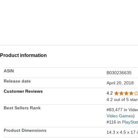
Product information
ASIN
B030236635
Release date
April 20, 2018
Customer Reviews
4.2
4.2 out of 5 star
Best Sellers Rank
#83,477 in Vid
Video Games
)
#116 in
PlaySta
Product Dimensions
14.3 x 4.5 x 17