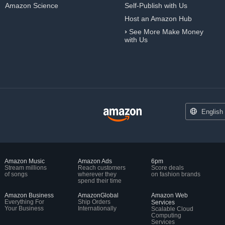
Amazon Science
Self-Publish with Us
Host an Amazon Hub
›
See More Make Money
with Us
English
Amazon Music
Amazon Ads
6pm
Stream millions
Reach customers
Score deals
of songs
wherever they
on fashion brands
spend their time
Amazon Business
AmazonGlobal
Amazon Web
Everything For
Ship Orders
Services
Your Business
Internationally
Scalable Cloud
Computing
Services