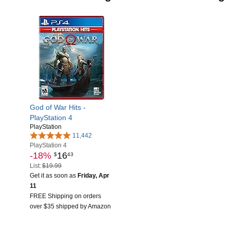
God of War Hits -
PlayStation 4
PlayStation
11,442
PlayStation 4
-18%
16
$
43
List:
$19.99
Get it as soon as
Friday, Apr
11
FREE Shipping on orders
over $35 shipped by Amazon