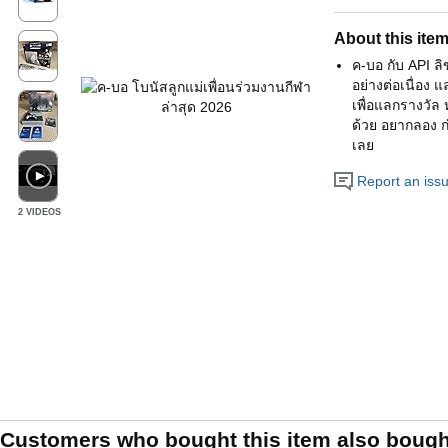
About this ite
ค-บอ กับ API ลิ
อย่างต่อเนื่อง
เพื่อแลกรางวัล ห
ด้วย อยากลอง ก
เลย
Report an issue
2 VIDEOS
Customers who bought this item also bough