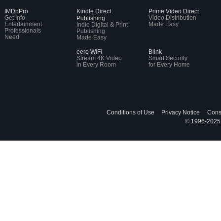
IMDbPro
Kindle Direct
Prime Video Direct
Get Info
Video Distribution
Publishing
Entertainment
Made Easy
Indie Digital & Print
Professionals
Publishing
Need
Made Easy
eero WiFi
Blink
Stream 4K Video
Smart Security
in Every Room
for Every Home
Conditions of Use
Privacy Notice
Cons
© 1996-2025, 