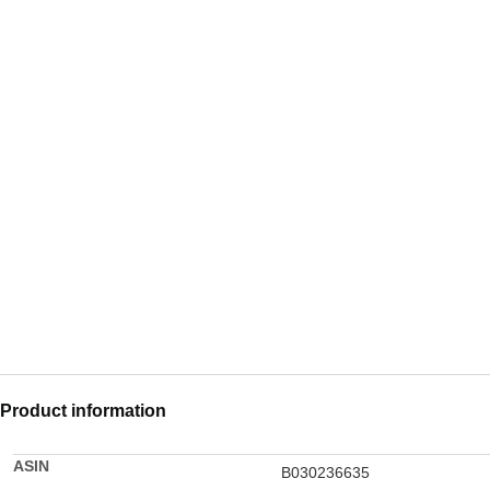
Product information
ASIN
B030236635