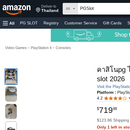
Deliver to
All
Thailand
PG SLOT
Registry
Customer Service
Gift Cards
S
All
›
›
Video Games
PlayStation 4
Consoles
คาสิโนpg ไ
slot 2026
Visit the PlayStat
Platform :
PlaySt
4.2
719
$
98
$123.86 Shipping
Only 1 left in st