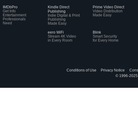
IMDbPro
Kindle Direct
Prime Video Direct
Get Info
Video Distribution
Publishing
Entertainment
Made Easy
Indie Digital & Print
Professionals
Publishing
Need
Made Easy
eero WiFi
Blink
Stream 4K Video
Smart Security
in Every Room
for Every Home
Conditions of Use
Privacy Notice
Cons
© 1996-2025, 