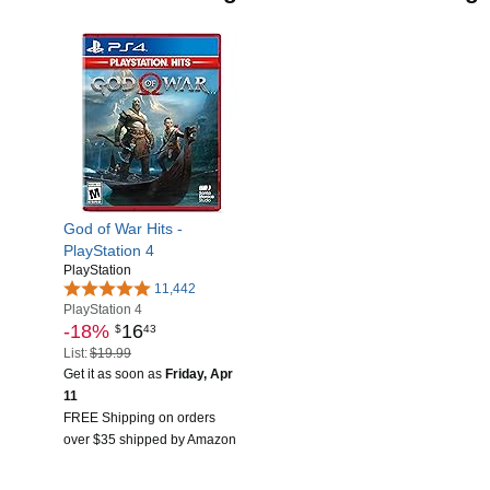
God of War Hits -
PlayStation 4
PlayStation
11,442
PlayStation 4
-18%
16
$
43
List:
$19.99
Get it as soon as
Friday, Apr
11
FREE Shipping on orders
over $35 shipped by Amazon