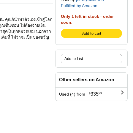
Fulfilled by Amazon
Only 1 left in stock - order
น คุณก็นำพาตัวเองเข้าสู่โลก
soon.
ณชื่นชอบ ไม่ต้องจ่ายเงิน
่ล่าสุดในทุกหมวดเกม นอกจาก
Add to cart
ต็มที่ ไม่ว่าจะเป็นของขวัญ
Add to List
Other sellers on Amazon
$
335
99
Used (4) from