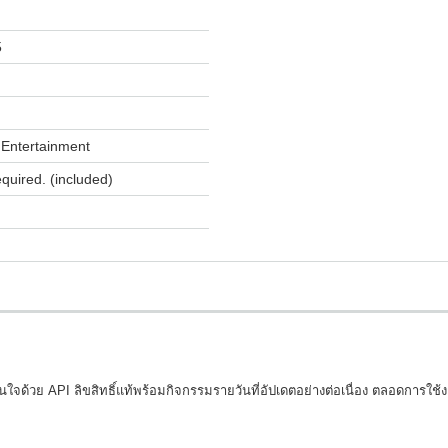
5
Entertainment
equired. (included)
ั่นใจด้วย API ลิขสิทธิ์แท้พร้อมกิจกรรมรายวันที่อัปเดตอย่างต่อเนื่อง ตลอดการใช้ง