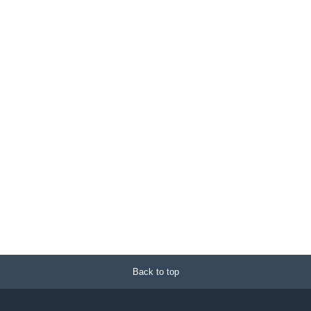
Back to top