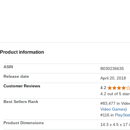
Product information
ASIN
B030236635
Release date
April 20, 2018
Customer Reviews
4.2
4.2 out of 5 star
Best Sellers Rank
#83,477 in Vid
Video Games
)
#116 in
PlaySta
Product Dimensions
14.3 x 4.5 x 17