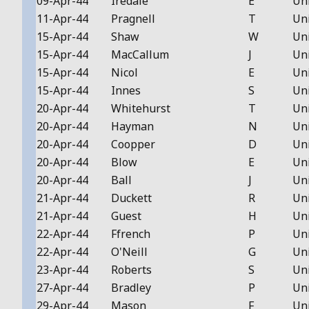
09-Apr-44
Iredale
E
Un
11-Apr-44
Pragnell
T
Un
15-Apr-44
Shaw
W
Un
15-Apr-44
MacCallum
J
Un
15-Apr-44
Nicol
E
Un
15-Apr-44
Innes
S
Un
20-Apr-44
Whitehurst
T
Un
20-Apr-44
Hayman
N
Un
20-Apr-44
Coopper
D
Un
20-Apr-44
Blow
E
Un
20-Apr-44
Ball
J
Un
21-Apr-44
Duckett
R
Un
21-Apr-44
Guest
H
Un
22-Apr-44
Ffrench
P
Un
22-Apr-44
O'Neill
G
Un
23-Apr-44
Roberts
S
Un
27-Apr-44
Bradley
P
Un
29-Apr-44
Mason
F
Un