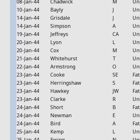
08-Jan-44
Chadwick
M
Un
10-Jan-44
Bayly
J
Un
14-Jan-44
Grisdale
J
Un
14-Jan-44
Simpson
A
Un
19-Jan-44
Jeffreys
CA
Un
20-Jan-44
Lyon
L
Un
20-Jan-44
Cox
M
Un
21-Jan-44
Whitehurst
T
Un
22-Jan-44
Armstrong
O
Un
23-Jan-44
Cooke
SE
Fat
23-Jan-44
Herringshaw
S
Fat
23-Jan-44
Hawkey
JW
Fat
23-Jan-44
Clarke
R
Un
24-Jan-44
Short
B
Fat
24-Jan-44
Newman
E
Un
24-Jan-44
Bird
A
Fat
25-Jan-44
Kemp
L
Un
25-Jan-44
Ewing
N
Un