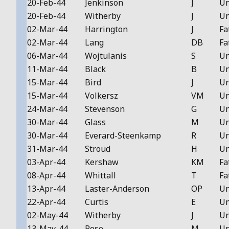
20-Feb-44
Jenkinson
J
Un
20-Feb-44
Witherby
J
Un
02-Mar-44
Harrington
J
Fa
02-Mar-44
Lang
DB
Fa
06-Mar-44
Wojtulanis
S
Un
11-Mar-44
Black
B
Un
15-Mar-44
Bird
J
Un
15-Mar-44
Volkersz
VM
Un
24-Mar-44
Stevenson
G
Un
30-Mar-44
Glass
M
Un
30-Mar-44
Everard-Steenkamp
R
Un
31-Mar-44
Stroud
H
Un
03-Apr-44
Kershaw
KM
Fa
08-Apr-44
Whittall
T
Fa
13-Apr-44
Laster-Anderson
OP
Un
22-Apr-44
Curtis
E
Un
02-May-44
Witherby
J
Un
13-May-44
Rose
M
Un