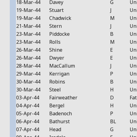
18-Mar-44
Davey
G
Un
19-Mar-44
Stuart
J
Un
19-Mar-44
Chadwick
M
Un
21-Mar-44
Stern
J
Un
23-Mar-44
Piddocke
B
Un
23-Mar-44
Rolls
M
Un
26-Mar-44
Shine
E
Un
26-Mar-44
Dwyer
E
Un
28-Mar-44
MacCallum
J
Un
29-Mar-44
Kerrigan
P
Un
30-Mar-44
Robins
B
Un
30-Mar-44
Steel
H
Un
03-Apr-44
Fairweather
D
Fat
04-Apr-44
Bergel
H
Un
05-Apr-44
Badenoch
P
Un
06-Apr-44
Bathurst
BL
Un
07-Apr-44
Head
G
Un