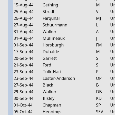
15-Aug-44
Gething
M
Un
25-Aug-44
Strodl
V
Un
26-Aug-44
Farquhar
MJ
Un
27-Aug-44
Schuurmann
L
Un
31-Aug-44
Walker
A
Un
31-Aug-44
Mullineaux
J
Un
01-Sep-44
Horsburgh
FM
Un
17-Sep-44
Duhalde
M
Un
20-Sep-44
Garrett
S
Un
21-Sep-44
Ford
S
Un
23-Sep-44
Tulk-Hart
P
Un
23-Sep-44
Laster-Anderson
OP
Un
27-Sep-44
Black
B
Un
29-Sep-44
Walker
DB
Un
30-Sep-44
Illsley
KD
Un
01-Oct-44
Chapman
SP
Un
05-Oct-44
Hennings
SEV
Un