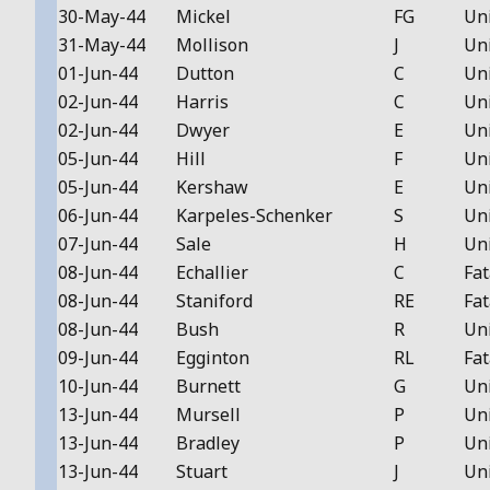
30-May-44
Mickel
FG
Un
31-May-44
Mollison
J
Un
01-Jun-44
Dutton
C
Un
02-Jun-44
Harris
C
Un
02-Jun-44
Dwyer
E
Un
05-Jun-44
Hill
F
Un
05-Jun-44
Kershaw
E
Un
06-Jun-44
Karpeles-Schenker
S
Un
07-Jun-44
Sale
H
Un
08-Jun-44
Echallier
C
Fat
08-Jun-44
Staniford
RE
Fat
08-Jun-44
Bush
R
Un
09-Jun-44
Egginton
RL
Fat
10-Jun-44
Burnett
G
Un
13-Jun-44
Mursell
P
Un
13-Jun-44
Bradley
P
Un
13-Jun-44
Stuart
J
Un