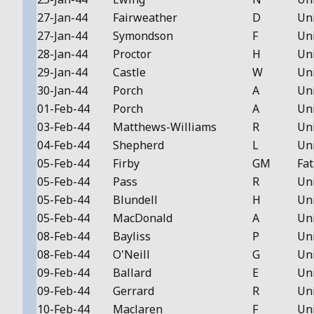
27-Jan-44
Fairweather
D
Un
27-Jan-44
Symondson
F
Un
28-Jan-44
Proctor
H
Un
29-Jan-44
Castle
W
Un
30-Jan-44
Porch
A
Un
01-Feb-44
Porch
A
Un
03-Feb-44
Matthews-Williams
R
Un
04-Feb-44
Shepherd
L
Un
05-Feb-44
Firby
GM
Fat
05-Feb-44
Pass
R
Un
05-Feb-44
Blundell
H
Un
05-Feb-44
MacDonald
A
Un
08-Feb-44
Bayliss
P
Un
08-Feb-44
O'Neill
G
Un
09-Feb-44
Ballard
E
Un
09-Feb-44
Gerrard
R
Un
10-Feb-44
Maclaren
F
Un