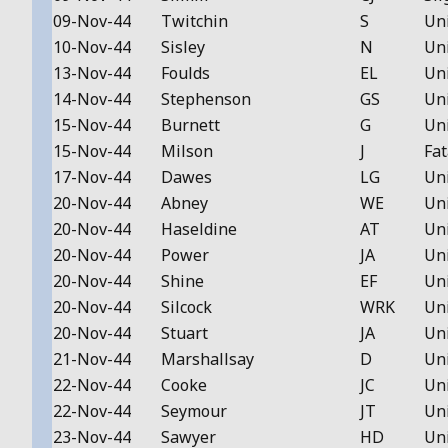
09-Nov-44
Twitchin
S
Un
10-Nov-44
Sisley
N
Un
13-Nov-44
Foulds
EL
Un
14-Nov-44
Stephenson
GS
Un
15-Nov-44
Burnett
G
Un
15-Nov-44
Milson
J
Fat
17-Nov-44
Dawes
LG
Un
20-Nov-44
Abney
WE
Un
20-Nov-44
Haseldine
AT
Un
20-Nov-44
Power
JA
Un
20-Nov-44
Shine
EF
Un
20-Nov-44
Silcock
WRK
Un
20-Nov-44
Stuart
JA
Un
21-Nov-44
Marshallsay
D
Un
22-Nov-44
Cooke
JC
Un
22-Nov-44
Seymour
JT
Un
23-Nov-44
Sawyer
HD
Un