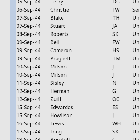
05-Sep-44
Terry
DG
Un
06-Sep-44
Christie
FW
Ser
07-Sep-44
Blake
TH
Un
07-Sep-44
Stuart
JA
Un
08-Sep-44
Roberts
SK
Un
09-Sep-44
Bell
FW
Un
09-Sep-44
Cameron
HS
Un
09-Sep-44
Pragnell
TM
Un
10-Sep-44
Milson
J
Un
10-Sep-44
Milson
J
Un
11-Sep-44
Sisley
N
Un
12-Sep-44
Herman
G
Un
12-Sep-44
Zuill
OC
Un
15-Sep-44
Edwardes
ES
Un
15-Sep-44
Howlison
J
Un
16-Sep-44
Lewis
WH
Un
17-Sep-44
Fong
SK
Un
18-Sep-44
Burnhill
C
Un