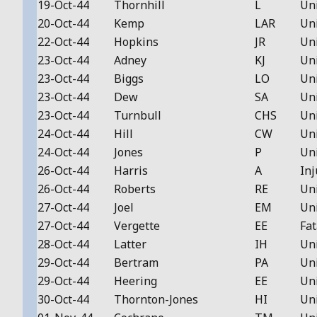
19-Oct-44
Thornhill
L
Un
20-Oct-44
Kemp
LAR
Un
22-Oct-44
Hopkins
JR
Un
23-Oct-44
Adney
KJ
Un
23-Oct-44
Biggs
LO
Un
23-Oct-44
Dew
SA
Un
23-Oct-44
Turnbull
CHS
Un
24-Oct-44
Hill
CW
Un
24-Oct-44
Jones
P
Un
26-Oct-44
Harris
A
Inj
26-Oct-44
Roberts
RE
Un
27-Oct-44
Joel
EM
Un
27-Oct-44
Vergette
EE
Fat
28-Oct-44
Latter
IH
Un
29-Oct-44
Bertram
PA
Un
29-Oct-44
Heering
EE
Un
30-Oct-44
Thornton-Jones
HI
Un