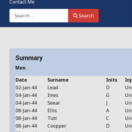
Contact Me
Search This Site
Search
Details
Summary
Men
Date
Surname
Inits
Inj
02-Jan-44
Lead
D
Un
04-Jan-44
Imes
G
Un
04-Jan-44
Seear
J
Un
08-Jan-44
Ellis
A
Un
08-Jan-44
Tutt
C
Un
08-Jan-44
Coopper
D
Un