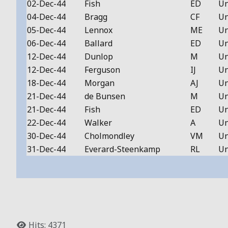
02-Dec-44
Fish
ED
Un
04-Dec-44
Bragg
CF
Un
05-Dec-44
Lennox
ME
Un
06-Dec-44
Ballard
ED
Un
12-Dec-44
Dunlop
M
Un
12-Dec-44
Ferguson
IJ
Un
18-Dec-44
Morgan
AJ
Un
21-Dec-44
de Bunsen
M
Un
21-Dec-44
Fish
ED
Un
22-Dec-44
Walker
A
Un
30-Dec-44
Cholmondley
VM
Un
31-Dec-44
Everard-Steenkamp
RL
Un
Hits: 4371