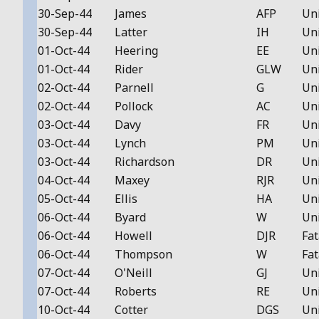
30-Sep-44
James
AFP
Un
30-Sep-44
Latter
IH
Un
01-Oct-44
Heering
EE
Un
01-Oct-44
Rider
GLW
Un
02-Oct-44
Parnell
G
Un
02-Oct-44
Pollock
AC
Un
03-Oct-44
Davy
FR
Un
03-Oct-44
Lynch
PM
Un
03-Oct-44
Richardson
DR
Un
04-Oct-44
Maxey
RJR
Un
05-Oct-44
Ellis
HA
Un
06-Oct-44
Byard
W
Un
06-Oct-44
Howell
DJR
Fat
06-Oct-44
Thompson
W
Fat
07-Oct-44
O'Neill
GJ
Un
07-Oct-44
Roberts
RE
Un
10-Oct-44
Cotter
DGS
Un