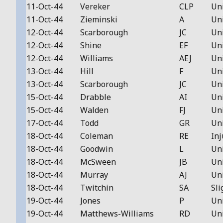
11-Oct-44
Vereker
CLP
Un
11-Oct-44
Zieminski
A
Un
12-Oct-44
Scarborough
JC
Un
12-Oct-44
Shine
EF
Un
12-Oct-44
Williams
AEJ
Un
13-Oct-44
Hill
F
Un
13-Oct-44
Scarborough
JC
Un
15-Oct-44
Drabble
AI
Un
15-Oct-44
Walden
FJ
Un
17-Oct-44
Todd
GR
Un
18-Oct-44
Coleman
RE
Inj
18-Oct-44
Goodwin
L
Un
18-Oct-44
McSween
JB
Un
18-Oct-44
Murray
AJ
Un
18-Oct-44
Twitchin
SA
Sli
19-Oct-44
Jones
P
Un
19-Oct-44
Matthews-Williams
RD
Un