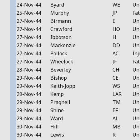
24-Nov-44
Byard
WE
Un
25-Nov-44
Murphy
JP
Fat
27-Nov-44
Birmann
E
Un
27-Nov-44
Crawford
HO
Un
27-Nov-44
Ibbotson
H
Un
27-Nov-44
Mackenzie
DD
Un
27-Nov-44
Pollock
AC
Inj
27-Nov-44
Wheelock
JF
Fat
28-Nov-44
Beverley
CH
Un
29-Nov-44
Bishop
CE
Un
29-Nov-44
Keith-Jopp
WS
Un
29-Nov-44
Kemp
LAR
Un
29-Nov-44
Pragnell
TM
Un
29-Nov-44
Shine
EF
Un
29-Nov-44
Ward
AL
Un
30-Nov-44
Hill
MB
Un
30-Nov-44
Lewis
R
Un