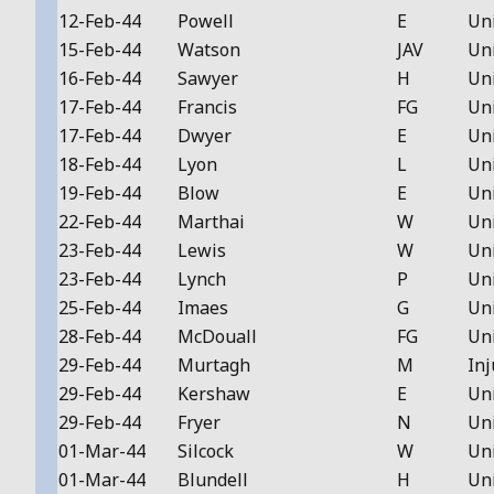
12-Feb-44
Powell
E
Un
15-Feb-44
Watson
JAV
Un
16-Feb-44
Sawyer
H
Un
17-Feb-44
Francis
FG
Un
17-Feb-44
Dwyer
E
Un
18-Feb-44
Lyon
L
Un
19-Feb-44
Blow
E
Un
22-Feb-44
Marthai
W
Un
23-Feb-44
Lewis
W
Un
23-Feb-44
Lynch
P
Un
25-Feb-44
Imaes
G
Un
28-Feb-44
McDouall
FG
Un
29-Feb-44
Murtagh
M
Inj
29-Feb-44
Kershaw
E
Un
29-Feb-44
Fryer
N
Un
01-Mar-44
Silcock
W
Un
01-Mar-44
Blundell
H
Un