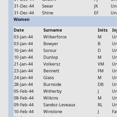
31-Dec-44
Seear
JK
Un
31-Dec-44
Shine
EF
Un
Women
Date
Surname
Inits
In
03-Jan-44
Wilberforce
M
Un
03-Jan-44
Bowyer
B
Un
10-Jan-44
Sorour
D
Un
10-Jan-44
Dunlop
M
Un
21-Jan-44
Volkersz
VM
Un
23-Jan-44
Bennett
FM
Un
24-Jan-44
Glass
M
Un
28-Jan-44
Burnside
DB
Un
05-Feb-44
Witherby
J
Un
08-Feb-44
Wilkins
M
Un
09-Feb-44
Sandoz-Leveaux
RL
Un
10-Feb-44
Winstone
J
Fa