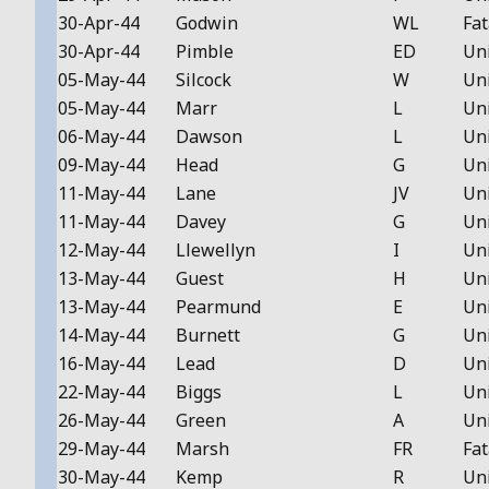
30-Apr-44
Godwin
WL
Fat
30-Apr-44
Pimble
ED
Un
05-May-44
Silcock
W
Un
05-May-44
Marr
L
Un
06-May-44
Dawson
L
Un
09-May-44
Head
G
Un
11-May-44
Lane
JV
Un
11-May-44
Davey
G
Un
12-May-44
Llewellyn
I
Un
13-May-44
Guest
H
Un
13-May-44
Pearmund
E
Un
14-May-44
Burnett
G
Un
16-May-44
Lead
D
Un
22-May-44
Biggs
L
Un
26-May-44
Green
A
Un
29-May-44
Marsh
FR
Fat
30-May-44
Kemp
R
Un