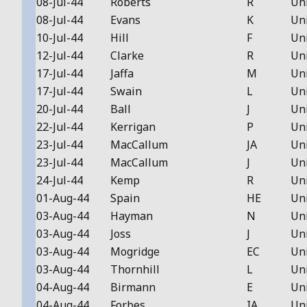
08-Jul-44
Roberts
R
Un
08-Jul-44
Evans
K
Un
10-Jul-44
Hill
F
Un
12-Jul-44
Clarke
R
Un
17-Jul-44
Jaffa
M
Un
17-Jul-44
Swain
L
Un
20-Jul-44
Ball
J
Un
22-Jul-44
Kerrigan
P
Un
23-Jul-44
MacCallum
JA
Un
23-Jul-44
MacCallum
J
Un
24-Jul-44
Kemp
R
Un
01-Aug-44
Spain
HE
Un
03-Aug-44
Hayman
N
Un
03-Aug-44
Joss
J
Un
03-Aug-44
Mogridge
EC
Un
03-Aug-44
Thornhill
L
Un
04-Aug-44
Birmann
E
Un
04-Aug-44
Forbes
IA
Un