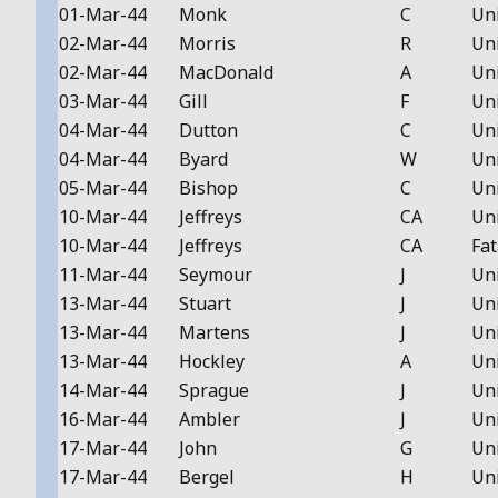
01-Mar-44
Monk
C
Un
02-Mar-44
Morris
R
Un
02-Mar-44
MacDonald
A
Un
03-Mar-44
Gill
F
Un
04-Mar-44
Dutton
C
Un
04-Mar-44
Byard
W
Un
05-Mar-44
Bishop
C
Un
10-Mar-44
Jeffreys
CA
Un
10-Mar-44
Jeffreys
CA
Fat
11-Mar-44
Seymour
J
Un
13-Mar-44
Stuart
J
Un
13-Mar-44
Martens
J
Un
13-Mar-44
Hockley
A
Un
14-Mar-44
Sprague
J
Un
16-Mar-44
Ambler
J
Un
17-Mar-44
John
G
Un
17-Mar-44
Bergel
H
Un