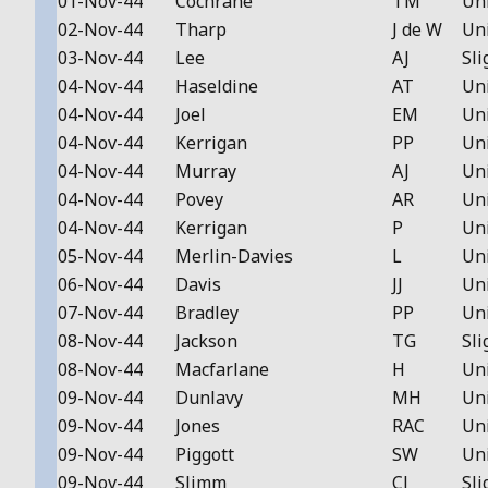
01-Nov-44
Cochrane
TM
Un
02-Nov-44
Tharp
J de W
Un
03-Nov-44
Lee
AJ
Sli
04-Nov-44
Haseldine
AT
Un
04-Nov-44
Joel
EM
Un
04-Nov-44
Kerrigan
PP
Un
04-Nov-44
Murray
AJ
Un
04-Nov-44
Povey
AR
Un
04-Nov-44
Kerrigan
P
Un
05-Nov-44
Merlin-Davies
L
Un
06-Nov-44
Davis
JJ
Un
07-Nov-44
Bradley
PP
Un
08-Nov-44
Jackson
TG
Sli
08-Nov-44
Macfarlane
H
Un
09-Nov-44
Dunlavy
MH
Un
09-Nov-44
Jones
RAC
Un
09-Nov-44
Piggott
SW
Un
09-Nov-44
Slimm
CJ
Sli