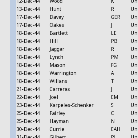
12-Dec-44
Wood
K
Un
13-Dec-44
Hunt
R
Un
17-Dec-44
Davey
GER
Un
17-Dec-44
Oakes
J
Un
18-Dec-44
Bartlett
LE
Un
18-Dec-44
Hill
PB
Un
18-Dec-44
Jaggar
R
Un
18-Dec-44
Lynch
PM
Un
18-Dec-44
Mason
FG
Un
18-Dec-44
Warrington
A
Un
18-Dec-44
Willans
T
Un
21-Dec-44
Carreras
J
Un
22-Dec-44
Joel
EM
Un
23-Dec-44
Karpeles-Schenker
S
Un
25-Dec-44
Fairley
C
Un
25-Dec-44
Hayman
N
Un
30-Dec-44
Currie
EAH
Un
31-Dec-44
Gilbert
PJ
Un