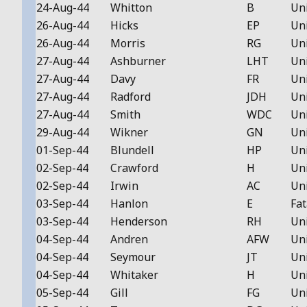
24-Aug-44
Whitton
B
Un
26-Aug-44
Hicks
EP
Un
26-Aug-44
Morris
RG
Un
27-Aug-44
Ashburner
LHT
Un
27-Aug-44
Davy
FR
Un
27-Aug-44
Radford
JDH
Un
27-Aug-44
Smith
WDC
Un
29-Aug-44
Wikner
GN
Un
01-Sep-44
Blundell
HP
Un
02-Sep-44
Crawford
H
Un
02-Sep-44
Irwin
AC
Un
03-Sep-44
Hanlon
E
Fat
03-Sep-44
Henderson
RH
Un
04-Sep-44
Andren
AFW
Un
04-Sep-44
Seymour
JT
Un
04-Sep-44
Whitaker
H
Un
05-Sep-44
Gill
FG
Un