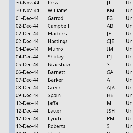
30-Nov-44
Ross
JI
Un
30-Nov-44
Williams
KM
Un
01-Dec-44
Garrod
FG
Un
02-Dec-44
Campbell
AB
Un
02-Dec-44
Martens
JE
Un
02-Dec-44
Hastings
CJE
Un
04-Dec-44
Munro
IM
Un
04-Dec-44
Shirley
DJ
Un
05-Dec-44
Bradshaw
S
Un
06-Dec-44
Barnett
GA
Un
07-Dec-44
Barker
A
Un
08-Dec-44
Green
AJA
Un
09-Dec-44
Spain
HE
Un
12-Dec-44
Jaffa
M
Un
12-Dec-44
Latter
ISH
Un
12-Dec-44
Lynch
PM
Un
12-Dec-44
Roberts
S
Un