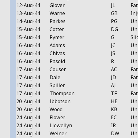
12-Aug-44
Glover
JL
Fat
13-Aug-44
Warne
GB
Inj
14-Aug-44
Parkes
PG
Un
15-Aug-44
Cotter
DG
Un
15-Aug-44
Rymer
G
Sli
16-Aug-44
Adams
JC
Un
16-Aug-44
Chivas
JS
Un
16-Aug-44
Pasold
R
Un
17-Aug-44
Couser
AC
Fat
17-Aug-44
Dale
JD
Fat
17-Aug-44
Spiller
AJ
Un
17-Aug-44
Thompson
TF
Fat
20-Aug-44
Ibbotson
HE
Un
20-Aug-44
Wood
KB
Un
24-Aug-44
Flower
EC
Un
24-Aug-44
Llewellyn
IR
Un
24-Aug-44
Weiner
DW
Un