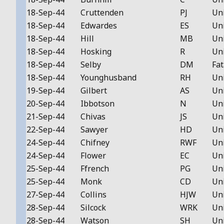
18-Sep-44
Cruttenden
PJ
Un
18-Sep-44
Edwardes
ES
Un
18-Sep-44
Hill
MB
Un
18-Sep-44
Hosking
R
Un
18-Sep-44
Selby
DM
Fat
18-Sep-44
Younghusband
RH
Un
19-Sep-44
Gilbert
AS
Un
20-Sep-44
Ibbotson
N
Un
21-Sep-44
Chivas
JS
Un
22-Sep-44
Sawyer
HD
Un
24-Sep-44
Chifney
RWF
Un
24-Sep-44
Flower
EC
Un
25-Sep-44
Ffrench
PG
Un
25-Sep-44
Monk
CD
Un
27-Sep-44
Collins
HJW
Un
28-Sep-44
Silcock
WRK
Un
28-Sep-44
Watson
SH
Un