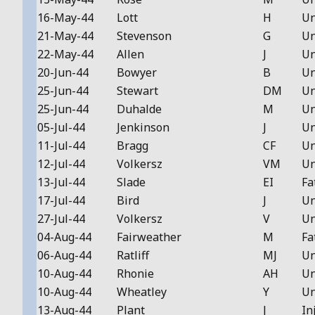
16-May-44
Lott
H
Un
21-May-44
Stevenson
G
Un
22-May-44
Allen
J
Un
20-Jun-44
Bowyer
B
Un
25-Jun-44
Stewart
DM
Un
25-Jun-44
Duhalde
M
Un
05-Jul-44
Jenkinson
J
Un
11-Jul-44
Bragg
CF
Un
12-Jul-44
Volkersz
VM
Un
13-Jul-44
Slade
EI
Fa
17-Jul-44
Bird
J
Un
27-Jul-44
Volkersz
V
Un
04-Aug-44
Fairweather
M
Fa
06-Aug-44
Ratliff
MJ
Un
10-Aug-44
Rhonie
AH
Un
10-Aug-44
Wheatley
Y
Un
13-Aug-44
Plant
J
In