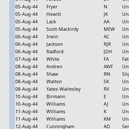
05-Aug-44
Fryer
N
Un
05-Aug-44
Howitt
JK
Un
05-Aug-44
Lack
AA
Un
05-Aug-44
Scott-Mackirdy
MEW
Un
06-Aug-44
Irwin
AC
Un
06-Aug-44
Jackson
RJR
Un
06-Aug-44
Radford
JDH
Un
07-Aug-44
White
FA
Fat
08-Aug-44
Andren
AWF
Un
08-Aug-44
Shaw
RN
Sli
08-Aug-44
Walton
SK
Un
08-Aug-44
Yates-Walmsley
RV
Un
10-Aug-44
Birmann
E
Un
10-Aug-44
Williams
AJ
Un
11-Aug-44
Williams
K
Un
11-Aug-44
Williams
KM
Un
12-Aug-44
Cunningham
AD
Ser