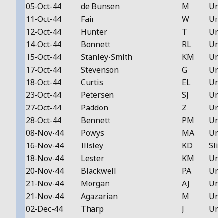
05-Oct-44
de Bunsen
M
Un
11-Oct-44
Fair
W
Un
12-Oct-44
Hunter
T
Un
14-Oct-44
Bonnett
RL
Un
15-Oct-44
Stanley-Smith
KM
Un
17-Oct-44
Stevenson
G
Un
18-Oct-44
Curtis
EL
Un
23-Oct-44
Petersen
SJ
Un
27-Oct-44
Paddon
Z
Un
28-Oct-44
Bennett
PM
Un
08-Nov-44
Powys
MA
Un
16-Nov-44
Illsley
KD
Sl
18-Nov-44
Lester
KM
Un
20-Nov-44
Blackwell
PA
Un
21-Nov-44
Morgan
AJ
Un
21-Nov-44
Agazarian
M
Un
02-Dec-44
Tharp
J
Un