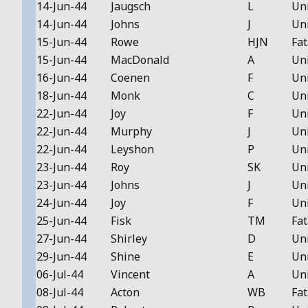
14-Jun-44
Jaugsch
L
Un
14-Jun-44
Johns
J
Un
15-Jun-44
Rowe
HJN
Fat
15-Jun-44
MacDonald
A
Un
16-Jun-44
Coenen
F
Un
18-Jun-44
Monk
C
Un
22-Jun-44
Joy
F
Un
22-Jun-44
Murphy
J
Un
22-Jun-44
Leyshon
P
Un
23-Jun-44
Roy
SK
Un
23-Jun-44
Johns
J
Un
24-Jun-44
Joy
F
Un
25-Jun-44
Fisk
TM
Fat
27-Jun-44
Shirley
D
Un
29-Jun-44
Shine
E
Un
06-Jul-44
Vincent
A
Un
08-Jul-44
Acton
WB
Fat